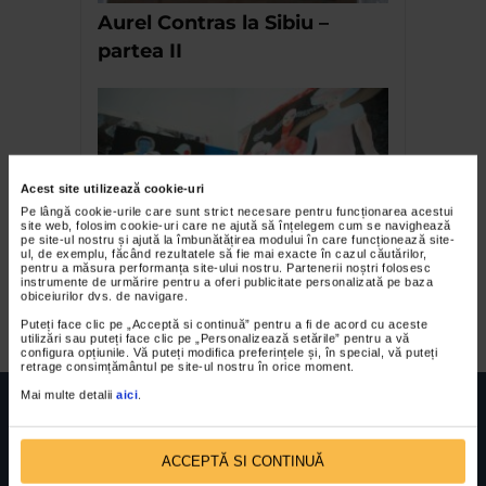
Aurel Contras la Sibiu –
partea II
Acest site utilizează cookie-uri
Pe lângă cookie-urile care sunt strict necesare pentru funcționarea acestui
site web, folosim cookie-uri care ne ajută să înțelegem cum se navighează
pe site-ul nostru și ajută la îmbunătățirea modului în care funcționează site-
ul, de exemplu, făcând rezultatele să fie mai exacte în cazul căutărilor,
Irina Cristescu – Puterea
pentru a măsura performanța site-ului nostru. Partenerii noștri folosesc
instrumente de urmărire pentru a oferi publicitate personalizată pe baza
solitudinii
obiceiurilor dvs. de navigare.
Puteți face clic pe „Acceptă si continuă” pentru a fi de acord cu aceste
utilizări sau puteți face clic pe „Personalizează setările” pentru a vă
configura opțiunile. Vă puteți modifica preferințele și, în special, vă puteți
retrage consimțământul pe site-ul nostru în orice moment.
Mai multe detalii
aici
.
ACCEPTĂ SI CONTINUĂ
FUNDATIA FILDAS ART
Nr inreg registrul special: 4 PJ/ 29.01.2013