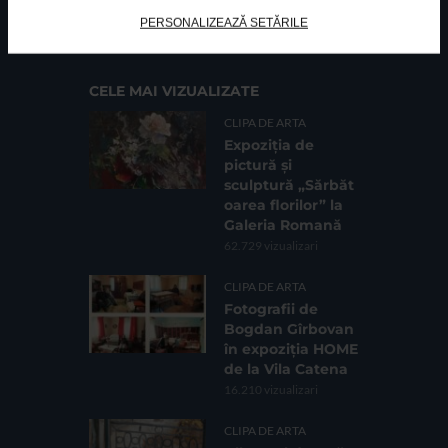
Cod fiscal: 9164384
Sediu social: Str. Delfinului, Nr. 6, parter Bl. 42,
PERSONALIZEAZĂ SETĂRILE
Sc. 4, Ap. 197, Sector 2
CELE MAI VIZUALIZATE
CLIPA DE ARTA
Expoziția de
pictură și
sculptură „Sărbăt
oarea florilor” la
Galeria Romană
62.729 vizualizari
CLIPA DE ARTA
Fotografii de
Bogdan Gîrbovan
în expoziția HOME
de la Vila Catena
16.210 vizualizari
CLIPA DE ARTA