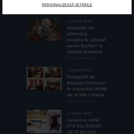
PERSONALIZEAZĂ SETĂRILE
CELE MAI VIZUALIZATE
CLIPA DE ARTA
Expoziția de
pictură și
sculptură „Sărbăt
oarea florilor” la
Galeria Romană
62.729 vizualizari
CLIPA DE ARTA
Fotografii de
Bogdan Gîrbovan
în expoziția HOME
de la Vila Catena
16.210 vizualizari
CLIPA DE ARTA
Lansarea cărții
IT’S ALL ABOUT
CATS de Ana