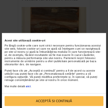
Acest site utilizează cookie-uri
Pe lângă cookie-urile care sunt strict necesare pentru funcționarea acestui
Constantin Flondor –
site web, folosim cookie-uri care ne ajută să înțelegem cum se navighează
pe site-ul nostru și ajută la îmbunătățirea modului în care funcționează site-
Cernautii si gustul cenusii
ul, de exemplu, făcând rezultatele să fie mai exacte în cazul căutărilor,
pentru a măsura performanța site-ului nostru. Partenerii noștri folosesc
instrumente de urmărire pentru a oferi publicitate personalizată pe baza
obiceiurilor dvs. de navigare.
Puteți face clic pe „Acceptă si continuă” pentru a fi de acord cu aceste
utilizări sau puteți face clic pe „Personalizează setările” pentru a vă
configura opțiunile. Vă puteți modifica preferințele și, în special, vă puteți
retrage consimțământul pe site-ul nostru în orice moment.
Mai multe detalii
aici
.
FUNDATIA FILDAS ART
Nr inreg registrul special: 4 PJ/ 29.01.2013
Cod fiscal: 9164384
Sediu social: Str. Delfinului, Nr. 6, parter Bl. 42,
ACCEPTĂ SI CONTINUĂ
Sc. 4, Ap. 197, Sector 2