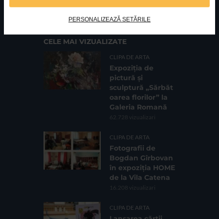
Cod fiscal: 9164384
Sediu social: Str. Delfinului, Nr. 6, parter Bl. 42,
Sc. 4, Ap. 197, Sector 2
PERSONALIZEAZĂ SETĂRILE
CELE MAI VIZUALIZATE
CLIPA DE ARTA
Expoziția de
pictură și
sculptură „Sărbăt
oarea florilor” la
Galeria Romană
62.728 vizualizari
CLIPA DE ARTA
Fotografii de
Bogdan Gîrbovan
în expoziția HOME
de la Vila Catena
16.208 vizualizari
CLIPA DE ARTA
Lansarea cărții