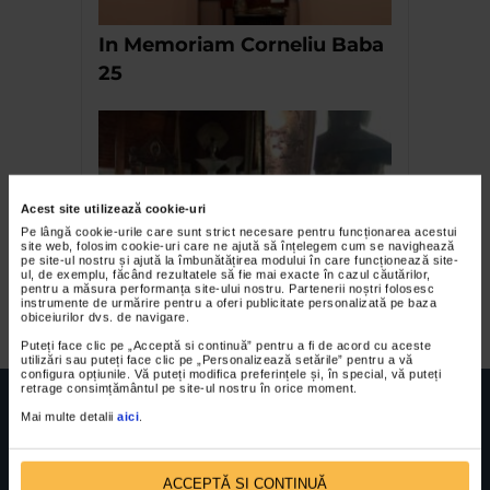
In Memoriam Corneliu Baba
25
Acest site utilizează cookie-uri
Pe lângă cookie-urile care sunt strict necesare pentru funcționarea acestui
site web, folosim cookie-uri care ne ajută să înțelegem cum se navighează
pe site-ul nostru și ajută la îmbunătățirea modului în care funcționează site-
ul, de exemplu, făcând rezultatele să fie mai exacte în cazul căutărilor,
pentru a măsura performanța site-ului nostru. Partenerii noștri folosesc
Alfred Dumitriu
instrumente de urmărire pentru a oferi publicitate personalizată pe baza
obiceiurilor dvs. de navigare.
Puteți face clic pe „Acceptă si continuă” pentru a fi de acord cu aceste
utilizări sau puteți face clic pe „Personalizează setările” pentru a vă
configura opțiunile. Vă puteți modifica preferințele și, în special, vă puteți
retrage consimțământul pe site-ul nostru în orice moment.
Mai multe detalii
aici
.
ACCEPTĂ SI CONTINUĂ
FUNDATIA FILDAS ART
Nr inreg registrul special: 4 PJ/ 29.01.2013