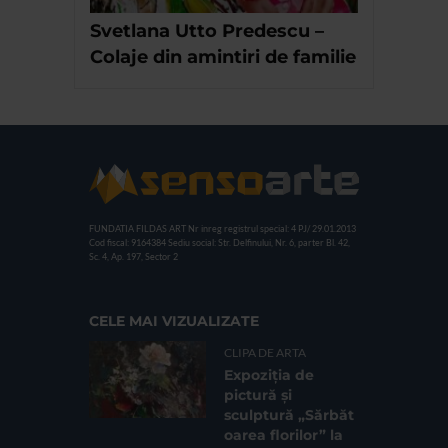
Svetlana Utto Predescu –
Colaje din amintiri de familie
FUNDATIA FILDAS ART
Nr inreg registrul special: 4 PJ/ 29.01.2013
Cod fiscal: 9164384
Sediu social: Str. Delfinului, Nr. 6, parter Bl. 42,
Sc. 4, Ap. 197, Sector 2
CELE MAI VIZUALIZATE
CLIPA DE ARTA
Expoziția de
pictură și
sculptură „Sărbăt
oarea florilor” la