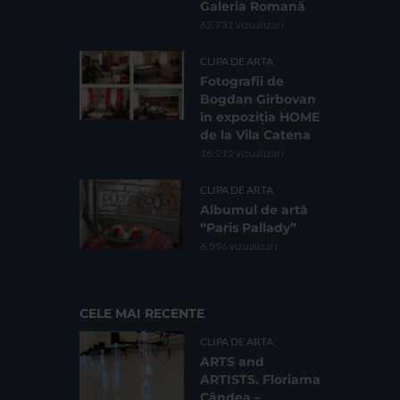
Galeria Romană
62.731 vizualizari
CLIPA DE ARTA
Fotografii de
Bogdan Gîrbovan
în expoziția HOME
de la Vila Catena
16.212 vizualizari
CLIPA DE ARTA
Albumul de artă
“Paris Pallady”
6.596 vizualizari
CELE MAI RECENTE
CLIPA DE ARTA
ARTS and
ARTISTS. Floriama
Cândea –