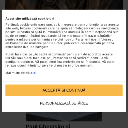
Acest site utilizează cookie-uri
Pe lângă cookie-urile care sunt strict necesare pentru funcționarea acestui
site web, folosim cookie-uri care ne ajută să înțelegem cum se navighează
pe site-ul nostru și ajută la îmbunătățirea modului în care funcționează site-
CLIPA DE ARTA
ul, de exemplu, făcând rezultatele să fie mai exacte în cazul căutărilor,
pentru a măsura performanța site-ului nostru. Partenerii noștri folosesc
ARTS and ARTISTS. Anca Coller – “Cenușa
instrumente de urmărire pentru a oferi publicitate personalizată pe baza
obiceiurilor dvs. de navigare.
Memorie”
Puteți face clic pe „Acceptă si continuă” pentru a fi de acord cu aceste
163 vizualizari
utilizări sau puteți face clic pe „Personalizează setările” pentru a vă
configura opțiunile. Vă puteți modifica preferințele și, în special, vă puteți
retrage consimțământul pe site-ul nostru în orice moment.
RECOMANDĂRI
Mai multe detalii
aici
.
ACCEPTĂ SI CONTINUĂ
PERSONALIZEAZĂ SETĂRILE
Paul Gherasim si