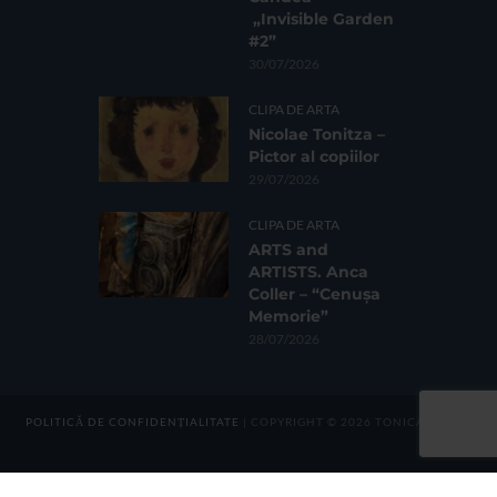
„Invisible Garden
#2”
30/07/2026
CLIPA DE ARTA
Nicolae Tonitza –
Pictor al copiilor
29/07/2026
CLIPA DE ARTA
ARTS and
ARTISTS. Anca
Coller – “Cenușa
Memorie”
28/07/2026
POLITICĂ DE CONFIDENȚIALITATE
| COPYRIGHT © 2026 TONICA GROUP