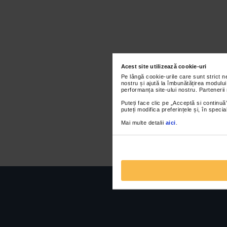
Acest site utilizează cookie-uri
Pe lângă cookie-urile care sunt strict 
nostru și ajută la îmbunătățirea modului
performanța site-ului nostru. Partenerii
Puteți face clic pe „Acceptă si continuă”
puteți modifica preferințele și, în spec
Mai multe detalii
aici
.