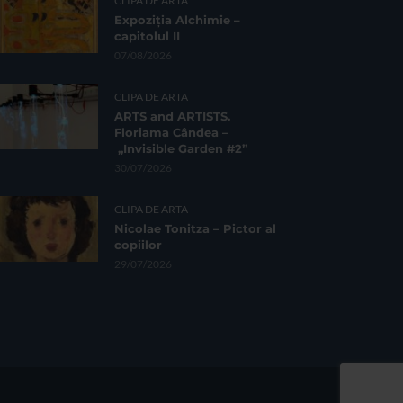
CLIPA DE ARTA
Expoziția Alchimie –
capitolul II
07/08/2026
CLIPA DE ARTA
ARTS and ARTISTS.
Floriama Cândea –
„Invisible Garden #2”
30/07/2026
CLIPA DE ARTA
Nicolae Tonitza – Pictor al
copiilor
29/07/2026