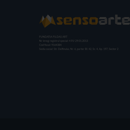
FUNDATIA FILDAS ART
Nr inreg registrul special: 4 PJ/ 29.01.2013
Cod fiscal: 9164384
Sediu social: Str. Delfinului, Nr. 6, parter Bl. 42, Sc. 4, Ap. 197, Sector 2