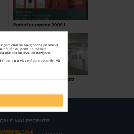
Poduri europene 2005 I
nțelegem cum se navighează pe site-ul
ul căutărilor, pentru a măsura
za obiceiurilor dvs. de navigare.
ile” pentru a vă configura opțiunile. Vă
Bienala Tinerilor Artisti 2012
CELE MAI RECENTE