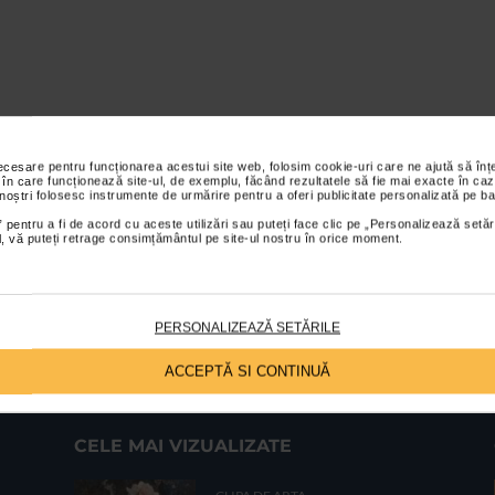
necesare pentru funcționarea acestui site web, folosim cookie-uri care ne ajută să î
 în care funcționează site-ul, de exemplu, făcând rezultatele să fie mai exacte în caz
 noștri folosesc instrumente de urmărire pentru a oferi publicitate personalizată pe ba
 pentru a fi de acord cu aceste utilizări sau puteți face clic pe „Personalizează setăr
ial, vă puteți retrage consimțământul pe site-ul nostru în orice moment.
PERSONALIZEAZĂ SETĂRILE
ACCEPTĂ SI CONTINUĂ
CELE MAI VIZUALIZATE