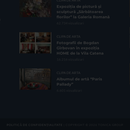
CLIPA DE ARTA
Expoziția de pictură și
sculptură „Sărbătoarea
florilor” la Galeria Romană
62.734 vizualizari
CLIPA DE ARTA
Fotografii de Bogdan
Gîrbovan în expoziția
HOME de la Vila Catena
16.216 vizualizari
CLIPA DE ARTA
Albumul de artă “Paris
Pallady”
6.601 vizualizari
POLITICĂ DE CONFIDENȚIALITATE
| COPYRIGHT © 2026 TONICA GROUP