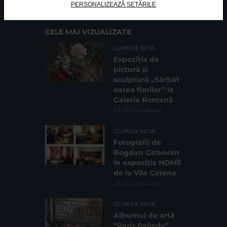
PERSONALIZEAZĂ SETĂRILE
CELE MAI VIZUALIZATE
CLIPA DE ARTA
Expoziția de
pictură și
sculptură „Sărbăt
oarea florilor” la
Galeria Romană
62.731 vizualizari
CLIPA DE ARTA
Fotografii de
Bogdan Gîrbovan
în expoziția HOME
de la Vila Catena
16.212 vizualizari
CLIPA DE ARTA
Albumul de artă
“Paris Pallady”