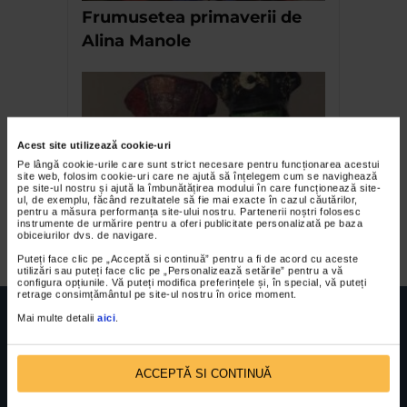
Frumusetea primaverii de
Alina Manole
Acest site utilizează cookie-uri
Pe lângă cookie-urile care sunt strict necesare pentru funcționarea acestui
site web, folosim cookie-uri care ne ajută să înțelegem cum se navighează
pe site-ul nostru și ajută la îmbunătățirea modului în care funcționează site-
ul, de exemplu, făcând rezultatele să fie mai exacte în cazul căutărilor,
pentru a măsura performanța site-ului nostru. Partenerii noștri folosesc
Bienala de la Venetia V
instrumente de urmărire pentru a oferi publicitate personalizată pe baza
obiceiurilor dvs. de navigare.
Puteți face clic pe „Acceptă si continuă” pentru a fi de acord cu aceste
utilizări sau puteți face clic pe „Personalizează setările” pentru a vă
configura opțiunile. Vă puteți modifica preferințele și, în special, vă puteți
retrage consimțământul pe site-ul nostru în orice moment.
Mai multe detalii
aici
.
ACCEPTĂ SI CONTINUĂ
FUNDATIA FILDAS ART
Nr inreg registrul special: 4 PJ/ 29.01.2013
Cod fiscal: 9164384
Sediu social: Str. Delfinului, Nr. 6, parter Bl. 42,
Sc. 4, Ap. 197, Sector 2