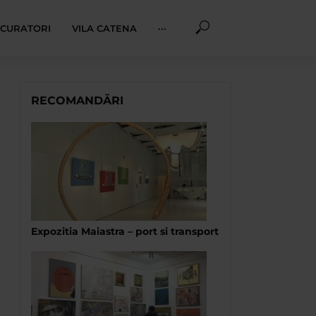
I CURATORI
VILA CATENA
···
RECOMANDĂRI
Expozitia Maiastra – port si transport