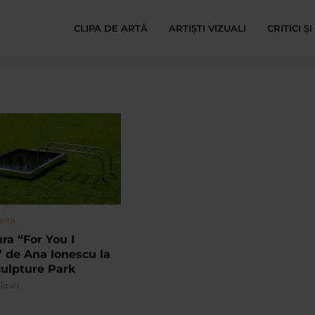
CLIPA DE ARTĂ
ARTIȘTI VIZUALI
CRITICI Ș
ARTA
ra “For You I
 de Ana Ionescu la
ulpture Park
lizari