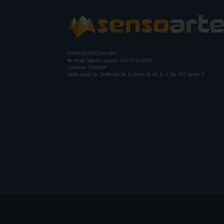
FUNDATIA FILDAS ART
Nr inreg registrul special: 4 PJ/ 29.01.2013
Cod fiscal: 9164384
Sediu social: Str. Delfinului, Nr. 6, parter Bl. 42, Sc. 4, Ap. 197, Sector 2