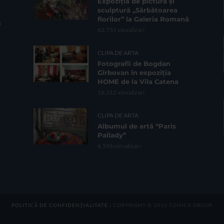
Expoziția de pictură și
sculptură „Sărbătoarea
florilor” la Galeria Romană
62.731 vizualizari
CLIPA DE ARTA
Fotografii de Bogdan
Gîrbovan în expoziția
HOME de la Vila Catena
16.212 vizualizari
CLIPA DE ARTA
Albumul de artă “Paris
Pallady”
6.596 vizualizari
POLITICĂ DE CONFIDENȚIALITATE
| COPYRIGHT © 2026 TONICA GROUP