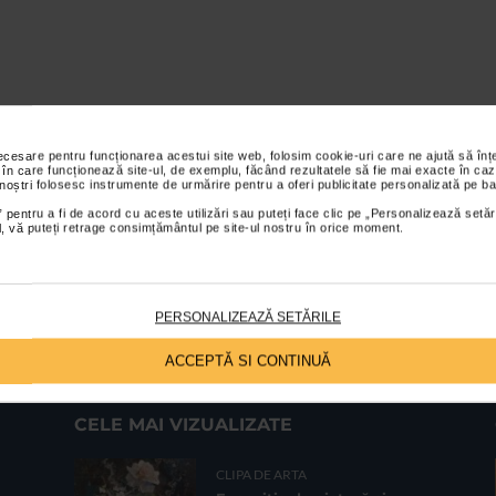
necesare pentru funcționarea acestui site web, folosim cookie-uri care ne ajută să î
 în care funcționează site-ul, de exemplu, făcând rezultatele să fie mai exacte în caz
 noștri folosesc instrumente de urmărire pentru a oferi publicitate personalizată pe ba
 pentru a fi de acord cu aceste utilizări sau puteți face clic pe „Personalizează setăr
ial, vă puteți retrage consimțământul pe site-ul nostru în orice moment.
PERSONALIZEAZĂ SETĂRILE
ACCEPTĂ SI CONTINUĂ
CELE MAI VIZUALIZATE
CLIPA DE ARTA