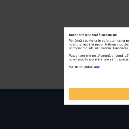
Acest site utilizează cookie-uri
Pe lângă cookie-urile care sunt strict 
nostru și ajută la îmbunătățirea modului
performanța site-ului nostru. Partenerii
Puteți face clic pe „Acceptă si continuă”
puteți modifica preferințele și, în spec
Mai multe detalii
aici
.