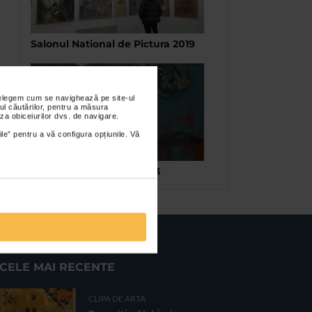
Salonul National de Pictura 2019
nțelegem cum se navighează pe site-ul
ul căutărilor, pentru a măsura
za obiceiurilor dvs. de navigare.
ile” pentru a vă configura opțiunile. Vă
Grafica Romaneasca 2013
CELE MAI RECENTE
CLIPA DE ARTA