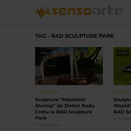
TAG - RAD SCULPTURE PARK
VIDEO
VIDEO
CLIPA DE ARTA
CLIPA DE 
Sculptura “Mountain
Sculptu
Shrimp” de Ștefan Radu
Would”
Crețu la RAD Sculpture
RAD Sc
Park
4.652 vizua
4.167 vizualizari