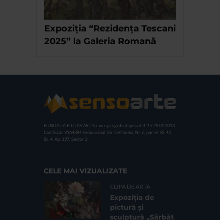
Expoziția “Rezidența Tescani
2025” la Galeria Romană
FUNDATIA FILDAS ART
Nr inreg registrul special: 4 PJ/ 29.01.2013
Cod fiscal: 9164384
Sediu social: Str. Delfinului, Nr. 6, parter Bl. 42,
Sc. 4, Ap. 197, Sector 2
CELE MAI VIZUALIZATE
CLIPA DE ARTA
Expoziția de
pictură și
sculptură „Sărbăt