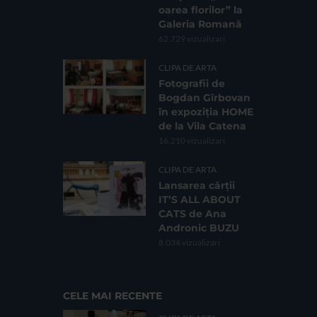
oarea florilor” la
Galeria Romană
62.729 vizualizari
CLIPA DE ARTA
Fotografii de
Bogdan Gîrbovan
în expoziția HOME
de la Vila Catena
16.210 vizualizari
CLIPA DE ARTA
Lansarea cărții
IT’S ALL ABOUT
CATS de Ana
Andronic BUZU
8.034 vizualizari
CELE MAI RECENTE