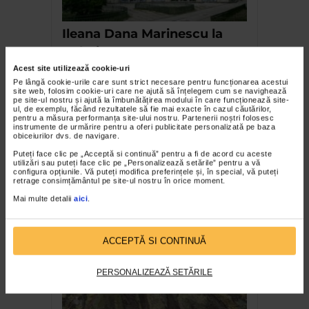
Ileana Dana Marinescu la
Galeria Senso
Acest site utilizează cookie-uri
Pe lângă cookie-urile care sunt strict necesare pentru funcționarea acestui
site web, folosim cookie-uri care ne ajută să înțelegem cum se navighează
pe site-ul nostru și ajută la îmbunătățirea modului în care funcționează site-
ul, de exemplu, făcând rezultatele să fie mai exacte în cazul căutărilor,
pentru a măsura performanța site-ului nostru. Partenerii noștri folosesc
instrumente de urmărire pentru a oferi publicitate personalizată pe baza
obiceiurilor dvs. de navigare.
Puteți face clic pe „Acceptă si continuă” pentru a fi de acord cu aceste
utilizări sau puteți face clic pe „Personalizează setările” pentru a vă
configura opțiunile. Vă puteți modifica preferințele și, în special, vă puteți
retrage consimțământul pe site-ul nostru în orice moment.
Ziua Culturii Naționale
Mai multe detalii
aici
.
celebrată la Vila Catena
ACCEPTĂ SI CONTINUĂ
PERSONALIZEAZĂ SETĂRILE