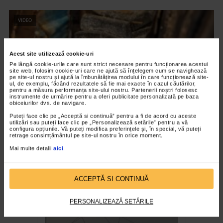
VIDEO
Acest site utilizează cookie-uri
Pe lângă cookie-urile care sunt strict necesare pentru funcționarea acestui
site web, folosim cookie-uri care ne ajută să înțelegem cum se navighează
pe site-ul nostru și ajută la îmbunătățirea modului în care funcționează site-
ul, de exemplu, făcând rezultatele să fie mai exacte în cazul căutărilor,
pentru a măsura performanța site-ului nostru. Partenerii noștri folosesc
instrumente de urmărire pentru a oferi publicitate personalizată pe baza
obiceiurilor dvs. de navigare.
Puteți face clic pe „Acceptă si continuă” pentru a fi de acord cu aceste
utilizări sau puteți face clic pe „Personalizează setările” pentru a vă
configura opțiunile. Vă puteți modifica preferințele și, în special, vă puteți
CLIPA DE ARTA
retrage consimțământul pe site-ul nostru în orice moment.
ARTS and ARTISTS. Anca Coller – “Cenușa
Mai multe detalii
aici
.
Memorie”
158 vizualizari
ACCEPTĂ SI CONTINUĂ
RECOMANDĂRI
PERSONALIZEAZĂ SETĂRILE