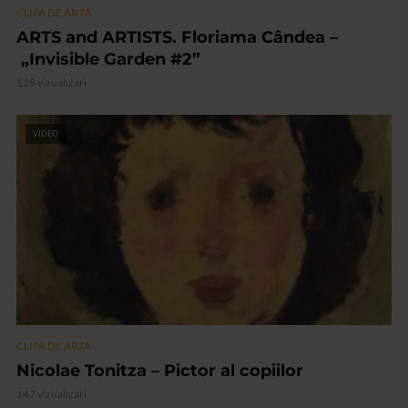
CLIPA DE ARTA
ARTS and ARTISTS. Floriama Cândea –
„Invisible Garden #2”
128 vizualizari
VIDEO
CLIPA DE ARTA
Nicolae Tonitza – Pictor al copiilor
147 vizualizari