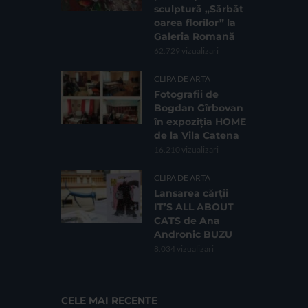
sculptură „Sărbăt
oarea florilor” la
Galeria Romană
62.729 vizualizari
CLIPA DE ARTA
Fotografii de
Bogdan Gîrbovan
în expoziția HOME
de la Vila Catena
16.210 vizualizari
CLIPA DE ARTA
Lansarea cărții
IT’S ALL ABOUT
CATS de Ana
Andronic BUZU
8.034 vizualizari
CELE MAI RECENTE