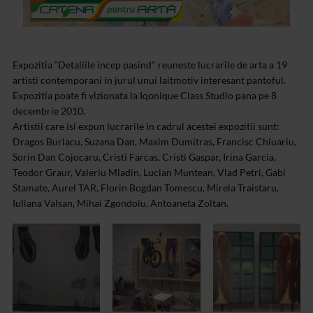
Expozitia “Detaliile incep pasind" reuneste lucrarile de arta a 19
artisti contemporani in jurul unui laitmotiv interesant pantoful.
Expozitia poate fi vizionata la Iqonique Class Studio pana pe 8
decembrie 2010.
Artistii care isi expun lucrarile in cadrul acestei expozitii sunt:
Dragos Burlacu, Suzana Dan, Maxim Dumitras, Francisc Chiuariu,
Sorin Dan Cojocaru, Cristi Farcas, Cristi Gaspar, Irina Garcia,
Teodor Graur, Valeriu Mladin, Lucian Muntean, Vlad Petri, Gabi
Stamate, Aurel TAR, Florin Bogdan Tomescu, Mirela Traistaru,
Iuliana Valsan, Mihai Zgondoiu, Antoaneta Zoltan.