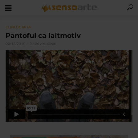
CLIPA DE ARTA
Pantoful ca laitmotiv
03/12/2010
3.406 vizualizari