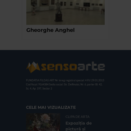
Gheorghe Anghel
FUNDATIA FILDAS ART
Nr inreg registrul special: 4 PJ/ 29.01.2013
Cod fiscal: 9164384
Sediu social: Str. Delfinului, Nr. 6, parter Bl. 42,
Sc. 4, Ap. 197, Sector 2
CELE MAI VIZUALIZATE
CLIPA DE ARTA
Expoziția de
pictură și