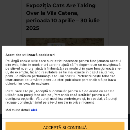
Expoziția Cats Are Taking
Over la Vila Catena,
perioada 10 aprilie – 30 iulie
2025
Acest site utilizează cookie-uri
Pe lângă cookie-urile care sunt strict necesare pentru funcționarea acestui
site web, folosim cookie-uri care ne ajută să înțelegem cum se navighează
pe site-ul nostru și ajută la îmbunătățirea modului în care funcționează site-
ul, de exemplu, făcând rezultatele să fie mai exacte în cazul căutărilor,
pentru a măsura performanța site-ului nostru. Partenerii noștri folosesc
instrumente de urmărire pentru a oferi publicitate personalizată pe baza
obiceiurilor dvs. de navigare.
Joaca-te si invata – Program
Puteți face clic pe „Acceptă si continuă” pentru a fi de acord cu aceste
educational la Cazarma U
utilizări sau puteți face clic pe „Personalizează setările” pentru a vă
configura opțiunile. Vă puteți modifica preferințele și, în special, vă puteți
retrage consimțământul pe site-ul nostru în orice moment.
Mai multe detalii
aici
.
ACCEPTĂ SI CONTINUĂ