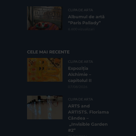
CLIPA DE ARTA
Albumul de artă
“Paris Pallady”
6.600 vizualizari
CELE MAI RECENTE
CLIPA DE ARTA
Expoziția
Alchimie –
capitolul II
07/08/2026
CLIPA DE ARTA
ARTS and
ARTISTS. Floriama
Cândea –
„Invisible Garden
#2”