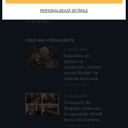
PERSONALIZEAZĂ SETĂRILE
FUNDATIA FILDAS ART
Nr inreg registrul special: 4 PJ/ 29.01.2013
Cod fiscal: 9164384
Sediu social: Str. Delfinului, Nr. 6, parter Bl. 42,
Sc. 4, Ap. 197, Sector 2
CELE MAI VIZUALIZATE
CLIPA DE ARTA
Expoziția de
pictură și
sculptură „Sărbăt
oarea florilor” la
Galeria Romană
62.733 vizualizari
CLIPA DE ARTA
Fotografii de
Bogdan Gîrbovan
în expoziția HOME
de la Vila Catena
16.215 vizualizari