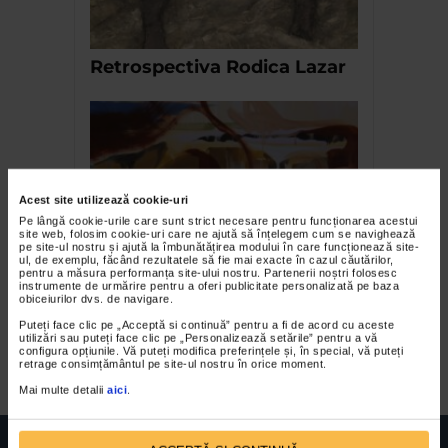
Retrospectiva Rodica Lazar
Acest site utilizează cookie-uri
Pe lângă cookie-urile care sunt strict necesare pentru funcționarea acestui
site web, folosim cookie-uri care ne ajută să înțelegem cum se navighează
pe site-ul nostru și ajută la îmbunătățirea modului în care funcționează site-
ul, de exemplu, făcând rezultatele să fie mai exacte în cazul căutărilor,
“There were times I wanted
pentru a măsura performanța site-ului nostru. Partenerii noștri folosesc
instrumente de urmărire pentru a oferi publicitate personalizată pe baza
to change the world”. 7
obiceiurilor dvs. de navigare.
galerii și 26 de artiști reuniți
Puteți face clic pe „Acceptă si continuă” pentru a fi de acord cu aceste
utilizări sau puteți face clic pe „Personalizează setările” pentru a vă
la Paltim, Timișoara
configura opțiunile. Vă puteți modifica preferințele și, în special, vă puteți
retrage consimțământul pe site-ul nostru în orice moment.
Mai multe detalii
aici
.