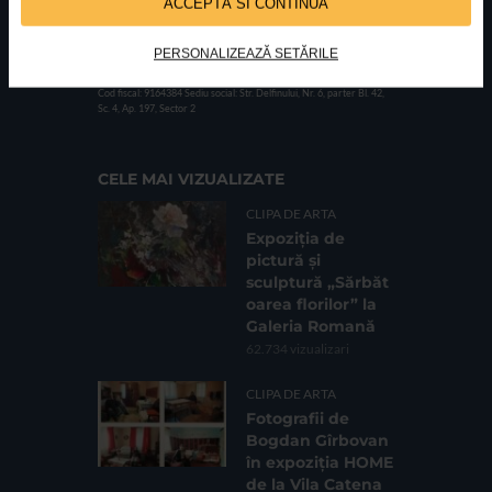
ACCEPTĂ SI CONTINUĂ
PERSONALIZEAZĂ SETĂRILE
FUNDATIA FILDAS ART
Nr inreg registrul special: 4 PJ/ 29.01.2013
Cod fiscal: 9164384
Sediu social: Str. Delfinului, Nr. 6, parter Bl. 42,
Sc. 4, Ap. 197, Sector 2
CELE MAI VIZUALIZATE
CLIPA DE ARTA
Expoziția de
pictură și
sculptură „Sărbăt
oarea florilor” la
Galeria Romană
62.734 vizualizari
CLIPA DE ARTA
Fotografii de
Bogdan Gîrbovan
în expoziția HOME
de la Vila Catena