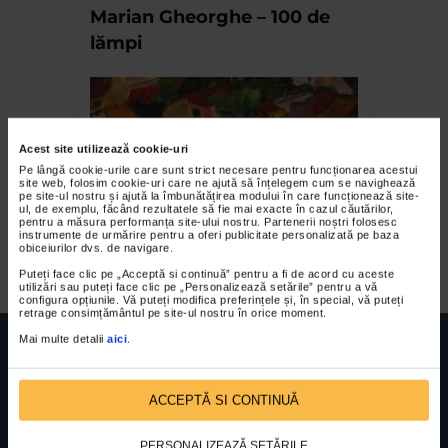
Marian Gheorghe – 100 de
lămpi
Acest site utilizează cookie-uri
Pe lângă cookie-urile care sunt strict necesare pentru funcționarea acestui
site web, folosim cookie-uri care ne ajută să înțelegem cum se navighează
pe site-ul nostru și ajută la îmbunătățirea modului în care funcționează site-
ul, de exemplu, făcând rezultatele să fie mai exacte în cazul căutărilor,
pentru a măsura performanța site-ului nostru. Partenerii noștri folosesc
instrumente de urmărire pentru a oferi publicitate personalizată pe baza
Centenar Dragos Morarescu
obiceiurilor dvs. de navigare.
Puteți face clic pe „Acceptă si continuă” pentru a fi de acord cu aceste
utilizări sau puteți face clic pe „Personalizează setările” pentru a vă
configura opțiunile. Vă puteți modifica preferințele și, în special, vă puteți
retrage consimțământul pe site-ul nostru în orice moment.
Mai multe detalii
aici
.
ACCEPTĂ SI CONTINUĂ
FUNDATIA FILDAS ART
Nr inreg registrul special: 4 PJ/ 29.01.2013
Cod fiscal: 9164384
Sediu social: Str. Delfinului, Nr. 6, parter Bl. 42,
PERSONALIZEAZĂ SETĂRILE
Sc. 4, Ap. 197, Sector 2