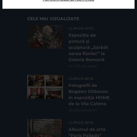
CELE MAI VIZUALIZATE
CLIPA DE ARTA
Expoziția de
pictură și
sculptură „Sărbăt
oarea florilor” la
Galeria Romană
62.732 vizualizari
CLIPA DE ARTA
Fotografii de
Bogdan Gîrbovan
în expoziția HOME
de la Vila Catena
16.212 vizualizari
CLIPA DE ARTA
Albumul de artă
“Paris Pallady”