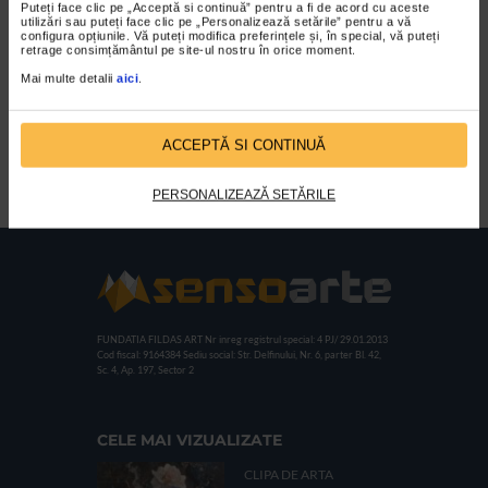
Puteți face clic pe „Acceptă si continuă” pentru a fi de acord cu aceste
utilizări sau puteți face clic pe „Personalizează setările” pentru a vă
configura opțiunile. Vă puteți modifica preferințele și, în special, vă puteți
retrage consimțământul pe site-ul nostru în orice moment.
Mai multe detalii
aici
.
Natură statică cu margarete
ACCEPTĂ SI CONTINUĂ
și carte de Theodor Pallady
PERSONALIZEAZĂ SETĂRILE
FUNDATIA FILDAS ART
Nr inreg registrul special: 4 PJ/ 29.01.2013
Cod fiscal: 9164384
Sediu social: Str. Delfinului, Nr. 6, parter Bl. 42,
Sc. 4, Ap. 197, Sector 2
CELE MAI VIZUALIZATE
CLIPA DE ARTA