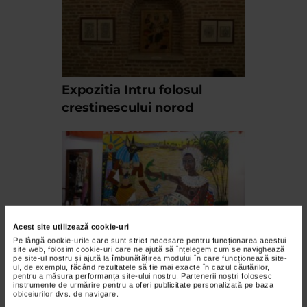
Expozitia Intru folosul
crestinescului norod
Acest site utilizează cookie-uri
Pe lângă cookie-urile care sunt strict necesare pentru funcționarea acestui
In atelierul lui Paul Hitter
site web, folosim cookie-uri care ne ajută să înțelegem cum se navighează
pe site-ul nostru și ajută la îmbunătățirea modului în care funcționează site-
ul, de exemplu, făcând rezultatele să fie mai exacte în cazul căutărilor,
pentru a măsura performanța site-ului nostru. Partenerii noștri folosesc
instrumente de urmărire pentru a oferi publicitate personalizată pe baza
obiceiurilor dvs. de navigare.