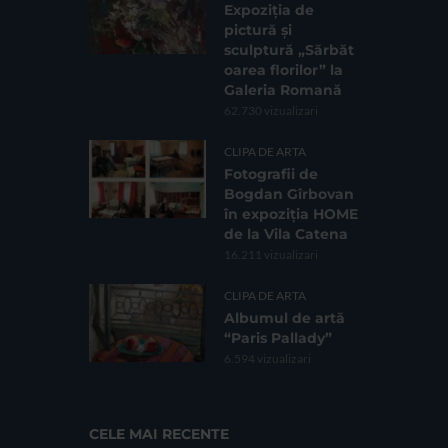
Expoziția de
pictură și
sculptură „Sărbăt
oarea florilor” la
Galeria Romană
62.730 vizualizari
CLIPA DE ARTA
Fotografii de
Bogdan Gîrbovan
în expoziția HOME
de la Vila Catena
16.211 vizualizari
CLIPA DE ARTA
Albumul de artă
“Paris Pallady”
6.594 vizualizari
CELE MAI RECENTE