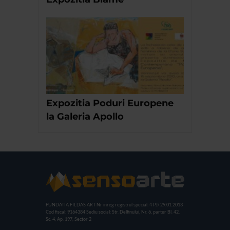
Expozitia Poduri Europene
la Galeria Apollo
FUNDATIA FILDAS ART
Nr inreg registrul special: 4 PJ/ 29.01.2013
Cod fiscal: 9164384
Sediu social: Str. Delfinului, Nr. 6, parter Bl. 42,
Sc. 4, Ap. 197, Sector 2