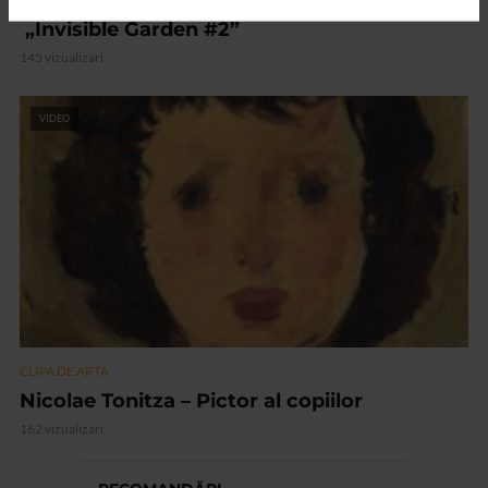
ARTS and ARTISTS. Floriama Cândea –
„Invisible Garden #2”
145 vizualizari
VIDEO
CLIPA DE ARTA
Nicolae Tonitza – Pictor al copiilor
162 vizualizari