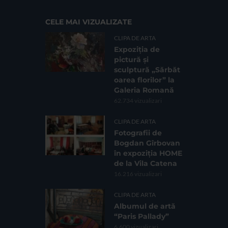
CELE MAI VIZUALIZATE
CLIPA DE ARTA
Expoziția de
pictură și
sculptură „Sărbăt
oarea florilor” la
Galeria Romană
62.734 vizualizari
CLIPA DE ARTA
Fotografii de
Bogdan Gîrbovan
în expoziția HOME
de la Vila Catena
16.216 vizualizari
CLIPA DE ARTA
Albumul de artă
“Paris Pallady”
6.600 vizualizari