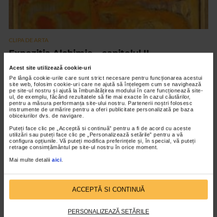
CLIPA DE ARTA
Expoziția Alchimie – capitolul II
17 vizualizari
Acest site utilizează cookie-uri
Pe lângă cookie-urile care sunt strict necesare pentru funcționarea acestui
site web, folosim cookie-uri care ne ajută să înțelegem cum se navighează
pe site-ul nostru și ajută la îmbunătățirea modului în care funcționează site-
VIDEO
ul, de exemplu, făcând rezultatele să fie mai exacte în cazul căutărilor,
pentru a măsura performanța site-ului nostru. Partenerii noștri folosesc
instrumente de urmărire pentru a oferi publicitate personalizată pe baza
obiceiurilor dvs. de navigare.
Puteți face clic pe „Acceptă si continuă” pentru a fi de acord cu aceste
utilizări sau puteți face clic pe „Personalizează setările” pentru a vă
configura opțiunile. Vă puteți modifica preferințele și, în special, vă puteți
retrage consimțământul pe site-ul nostru în orice moment.
Mai multe detalii
aici
.
ACCEPTĂ SI CONTINUĂ
CLIPA DE ARTA
PERSONALIZEAZĂ SETĂRILE