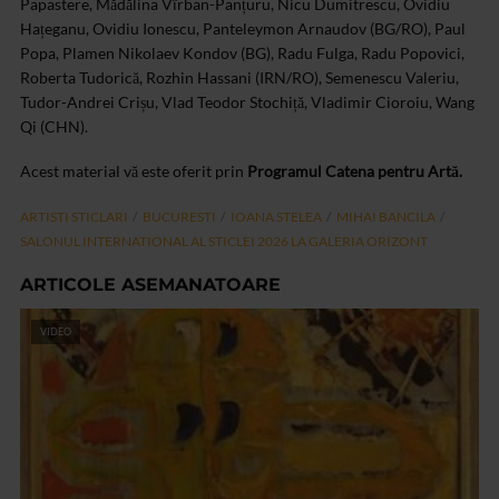
Papastere, Mădălina Vîrban-Panțuru, Nicu Dumitrescu, Ovidiu
Hațeganu, Ovidiu Ionescu, Panteleymon Arnaudov (BG/RO), Paul
Popa, Plamen Nikolaev Kondov (BG), Radu Fulga, Radu Popovici,
Roberta Tudorică, Rozhin Hassani (IRN/RO), Semenescu Valeriu,
Tudor-Andrei Crișu, Vlad Teodor Stochiță, Vladimir Cioroiu, Wang
Qi (CHN).
Acest material vă este oferit prin
Programul Catena pentru Artă.
ARTISTI STICLARI
BUCURESTI
IOANA STELEA
MIHAI BANCILA
SALONUL INTERNATIONAL AL STICLEI 2026 LA GALERIA ORIZONT
ARTICOLE ASEMANATOARE
VIDEO