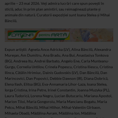
aprilie – 23 mai 2026. Veți admira lucrări care spun povești în
sticlă, aduc în prim plan amintiri, sau reimaginează plante și
animale din natură. Curatorii expoziției sunt Ioana Stelea și Mihai
Băncilă.
Expun artiștii: Agneta Ance Adricka (LV), Alina Băncilă, Alexandra
Mureșan, Am Dumitru, Ana Bradu, Ana Bui, Anastasiya Tonkova
(BG), Andreea Itu, Andrei Barbato, Angelo Ene, Carla Munteanu-
Gurgu, Cornelia Untilov, Crinela Popescu, Cristina Iliescu, Cristina
Ilinca, Cătălin Hrimiuc, Dainis Gudovskis (LV), Dan Băncilă, Dan
Marincovici, Dan Popovici, Debbie Dawson (IR), Diana Dobrică,
Elena Ilash, Elitsa (BG), Eva-Annamaria Lihor-Laza, Ioana Stelea,
Iorga Cristina, Irina Petre, Irinel Constantin, Joanna Muzyka (PL),
Laura Tudorică, Lorena Negru, Lucian Butucariu, Mariana Apostol,
Marion Tiloi, Maria Gongoroiu, Maria Mancianu Bogatu, Maria
Petcu, Mihai Băncilă, Mihai Hlihor, Mihai-Valentin Gîrbaon,
Mihaela Obadă, Mădălina Avram, Mădălina Ion, Mădălina