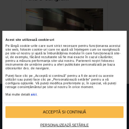
Acest site utilizează cookie-uri
Pe lângă cookie-urile care sunt strict necesare pentru funcționarea acestui
site web, folosim cookie-uri care ne ajută să înțelegem cum se navighează
pe site-ul nostru și ajută la îmbunătățirea modului în care funcționează site-
DOI – Dana Constantin si
ul, de exemplu, făcând rezultatele să fie mai exacte în cazul căutărilor,
pentru a măsura performanța site-ului nostru. Partenerii noștri folosesc
Marcel Bunea
instrumente de urmărire pentru a oferi publicitate personalizată pe baza
obiceiurilor dvs. de navigare.
Puteți face clic pe „Acceptă si continuă” pentru a fi de acord cu aceste
utilizări sau puteți face clic pe „Personalizează setările” pentru a vă
configura opțiunile. Vă puteți modifica preferințele și, în special, vă puteți
retrage consimțământul pe site-ul nostru în orice moment.
Mai multe detalii
aici
.
ACCEPTĂ SI CONTINUĂ
FUNDATIA FILDAS ART
Nr inreg registrul special: 4 PJ/ 29.01.2013
Cod fiscal: 9164384
Sediu social: Str. Delfinului, Nr. 6, parter Bl. 42,
Sc. 4, Ap. 197, Sector 2
PERSONALIZEAZĂ SETĂRILE