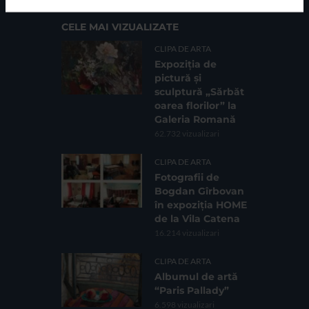
CELE MAI VIZUALIZATE
CLIPA DE ARTA
Expoziția de
pictură și
sculptură „Sărbăt
oarea florilor” la
Galeria Romană
62.732 vizualizari
CLIPA DE ARTA
Fotografii de
Bogdan Gîrbovan
în expoziția HOME
de la Vila Catena
16.214 vizualizari
CLIPA DE ARTA
Albumul de artă
“Paris Pallady”
6.598 vizualizari