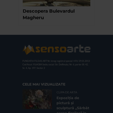
Descopera Bulevardul
Magheru
FUNDATIA FILDAS ART
Nr inreg registrul special: 4 PJ/ 29.01.2013
Cod fiscal: 9164384
Sediu social: Str. Delfinului, Nr. 6, parter Bl. 42,
Sc. 4, Ap. 197, Sector 2
CELE MAI VIZUALIZATE
CLIPA DE ARTA
Expoziția de
pictură și
sculptură „Sărbăt
oarea florilor” la