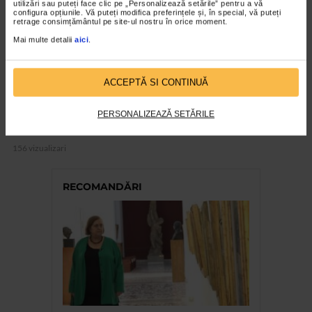
utilizări sau puteți face clic pe „Personalizează setările” pentru a vă
configura opțiunile. Vă puteți modifica preferințele și, în special, vă puteți
retrage consimțământul pe site-ul nostru în orice moment.
Mai multe detalii
aici
.
ACCEPTĂ SI CONTINUĂ
CLIPA DE ARTA
ARTS and ARTISTS. Anca Coller – “Cenușa
PERSONALIZEAZĂ SETĂRILE
Memorie”
156 vizualizari
RECOMANDĂRI