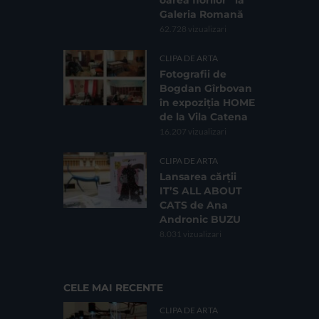
Galeria Romană
62.728 vizualizari
CLIPA DE ARTA
Fotografii de
Bogdan Gîrbovan
în expoziția HOME
de la Vila Catena
16.207 vizualizari
CLIPA DE ARTA
Lansarea cărții
IT’S ALL ABOUT
CATS de Ana
Andronic BUZU
8.031 vizualizari
CELE MAI RECENTE
CLIPA DE ARTA