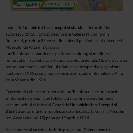
Expozitia
Un labirint fara inceput si sfarsit
a pictorului Ion
Tuculescu (1910 - 1962), deschisa la Galeria Nicodim din
Bucuresti, prezinta 8 lucrari din colectii particulare si din colectia
Muzeului de Arta din Craiova.
Ion Tuculescu, chiar daca a profesat ca biolog si medic, s-a
remarcat prin creatia sa artistica absolut originala. Operele sale au
ramas in memoria publicului odata cu retrospectiva organizata
postum in 1965 si cu ampla expozitie din cadrul Bienalei de Arta
de la Venetia din 1966.
Expresionist abstracta, opera lui Ion Tuculescu este unica prin
simbolurile de inspiratie folclorica si semnele emblematice
precum ochiul si totemul.
Expozitia
Un labirint fara inceput si
sfarsit
a pictorului Ion Tuculescu este deschisa la Galeria Nicodim
(str. Academiei nr. 15) pana pe 19 aprilie 2014.
Acest material va este oferit de programul
Catena pentru