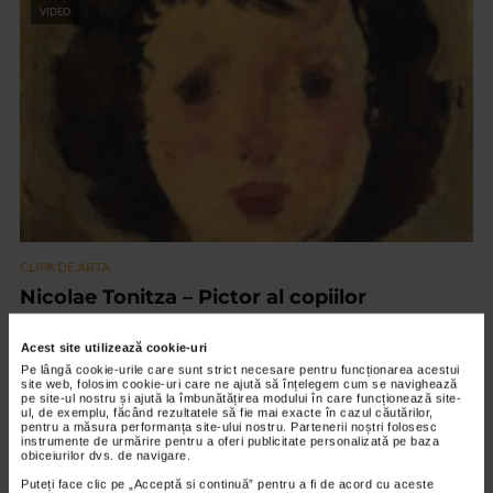
VIDEO
CLIPA DE ARTA
Nicolae Tonitza – Pictor al copiilor
143 vizualizari
Acest site utilizează cookie-uri
Pe lângă cookie-urile care sunt strict necesare pentru funcționarea acestui
site web, folosim cookie-uri care ne ajută să înțelegem cum se navighează
VIDEO
pe site-ul nostru și ajută la îmbunătățirea modului în care funcționează site-
ul, de exemplu, făcând rezultatele să fie mai exacte în cazul căutărilor,
pentru a măsura performanța site-ului nostru. Partenerii noștri folosesc
instrumente de urmărire pentru a oferi publicitate personalizată pe baza
obiceiurilor dvs. de navigare.
Puteți face clic pe „Acceptă si continuă” pentru a fi de acord cu aceste