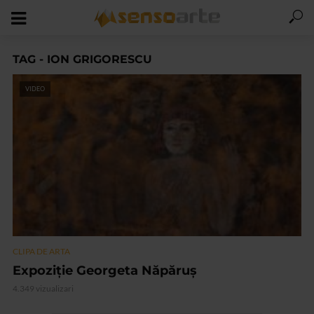
TAG - ION GRIGORESCU
VIDEO
CLIPA DE ARTA
Expoziție Georgeta Năpăruș
4.349 vizualizari