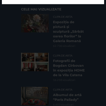
CELE MAI VIZUALIZATE
CLIPA DE ARTA
Expoziția de
pictură și
sculptură „Sărbăt
oarea florilor” la
Galeria Romană
62.736 vizualizari
CLIPA DE ARTA
Fotografii de
Bogdan Gîrbovan
în expoziția HOME
de la Vila Catena
16.218 vizualizari
CLIPA DE ARTA
Albumul de artă
“Paris Pallady”
6.603 vizualizari