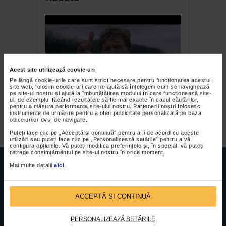
Acest site utilizează cookie-uri
Pe lângă cookie-urile care sunt strict necesare pentru funcționarea acestui
site web, folosim cookie-uri care ne ajută să înțelegem cum se navighează
pe site-ul nostru și ajută la îmbunătățirea modului în care funcționează site-
AIFF. Se retrage Robert
ul, de exemplu, făcând rezultatele să fie mai exacte în cazul căutărilor,
pentru a măsura performanța site-ului nostru. Partenerii noștri folosesc
Redford? Never say never…
instrumente de urmărire pentru a oferi publicitate personalizată pe baza
obiceiurilor dvs. de navigare.
Puteți face clic pe „Acceptă si continuă” pentru a fi de acord cu aceste
utilizări sau puteți face clic pe „Personalizează setările” pentru a vă
configura opțiunile. Vă puteți modifica preferințele și, în special, vă puteți
retrage consimțământul pe site-ul nostru în orice moment.
Mai multe detalii
aici
.
ACCEPTĂ SI CONTINUĂ
FUNDATIA FILDAS ART
Nr inreg registrul special: 4 PJ/ 29.01.2013
Cod fiscal: 9164384
Sediu social: Str. Delfinului, Nr. 6, parter Bl. 42,
Sc. 4, Ap. 197, Sector 2
PERSONALIZEAZĂ SETĂRILE