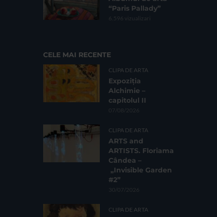
“Paris Pallady”
6.596 vizualizari
CELE MAI RECENTE
CLIPA DE ARTA
Expoziția
Alchimie –
capitolul II
07/08/2026
CLIPA DE ARTA
ARTS and
ARTISTS. Floriama
Cândea –
„Invisible Garden
#2”
30/07/2026
CLIPA DE ARTA