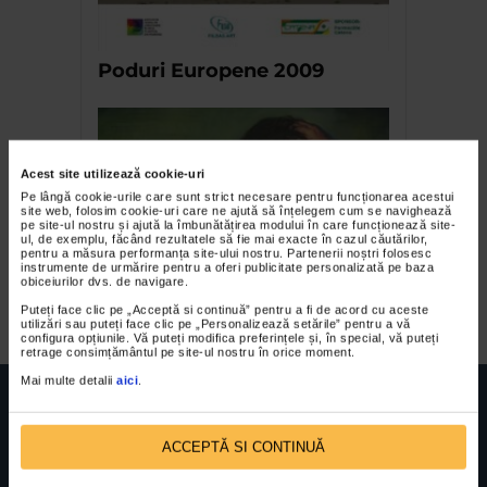
Poduri Europene 2009
Acest site utilizează cookie-uri
Pe lângă cookie-urile care sunt strict necesare pentru funcționarea acestui
site web, folosim cookie-uri care ne ajută să înțelegem cum se navighează
pe site-ul nostru și ajută la îmbunătățirea modului în care funcționează site-
ul, de exemplu, făcând rezultatele să fie mai exacte în cazul căutărilor,
pentru a măsura performanța site-ului nostru. Partenerii noștri folosesc
instrumente de urmărire pentru a oferi publicitate personalizată pe baza
obiceiurilor dvs. de navigare.
Anca Bodea – Persona
Puteți face clic pe „Acceptă si continuă” pentru a fi de acord cu aceste
utilizări sau puteți face clic pe „Personalizează setările” pentru a vă
configura opțiunile. Vă puteți modifica preferințele și, în special, vă puteți
retrage consimțământul pe site-ul nostru în orice moment.
Mai multe detalii
aici
.
ACCEPTĂ SI CONTINUĂ
FUNDATIA FILDAS ART
Nr inreg registrul special: 4 PJ/ 29.01.2013