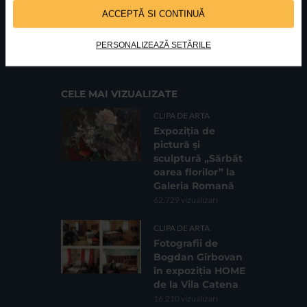
ACCEPTĂ SI CONTINUĂ
FUNDATIA FILDAS ART
Nr inreg registrul special: 4 PJ/ 29.01.2013
Cod fiscal: 9164384
Sediu social: Str. Delfinului, Nr. 6, parter Bl. 42,
PERSONALIZEAZĂ SETĂRILE
Sc. 4, Ap. 197, Sector 2
CELE MAI VIZUALIZATE
CLIPA DE ARTA
Expoziția de
pictură și
sculptură „Sărbăt
oarea florilor” la
Galeria Romană
62.729 vizualizari
CLIPA DE ARTA
Fotografii de
Bogdan Gîrbovan
în expoziția HOME
de la Vila Catena
16.210 vizualizari