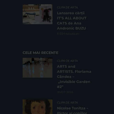
CLIPA DE ARTA
Lansarea cărții
IT’S ALL ABOUT
CATS de Ana
Andronic BUZU
8.034 vizualizari
CELE MAI RECENTE
CLIPA DE ARTA
ARTS and
ARTISTS. Floriama
Cândea –
„Invisible Garden
#2”
30/07/2026
CLIPA DE ARTA
Nicolae Tonitza –
Pictor al copiilor