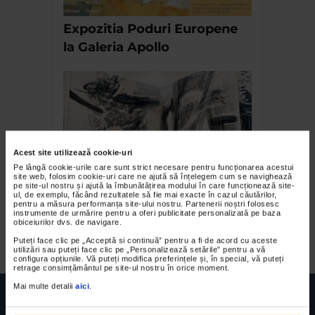
Expozitia Poduri Europene
la Galeria Apollo
Acest site utilizează cookie-uri
Pe lângă cookie-urile care sunt strict necesare pentru funcționarea acestui
site web, folosim cookie-uri care ne ajută să înțelegem cum se navighează
pe site-ul nostru și ajută la îmbunătățirea modului în care funcționează site-
Eusebio Spînu și Ioana
ul, de exemplu, făcând rezultatele să fie mai exacte în cazul căutărilor,
pentru a măsura performanța site-ului nostru. Partenerii noștri folosesc
Lavinia Streinu – We Are No.
instrumente de urmărire pentru a oferi publicitate personalizată pe baza
obiceiurilor dvs. de navigare.
10
Puteți face clic pe „Acceptă si continuă” pentru a fi de acord cu aceste
utilizări sau puteți face clic pe „Personalizează setările” pentru a vă
configura opțiunile. Vă puteți modifica preferințele și, în special, vă puteți
retrage consimțământul pe site-ul nostru în orice moment.
Mai multe detalii
aici
.