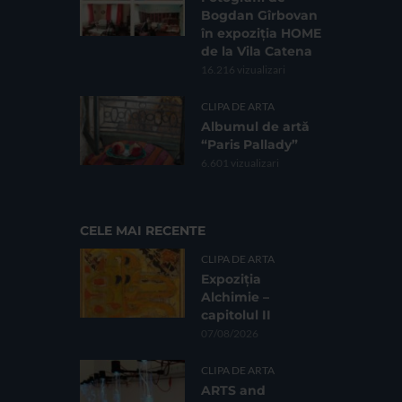
Bogdan Gîrbovan
în expoziția HOME
de la Vila Catena
16.216 vizualizari
CLIPA DE ARTA
Albumul de artă
“Paris Pallady”
6.601 vizualizari
CELE MAI RECENTE
CLIPA DE ARTA
Expoziția
Alchimie –
capitolul II
07/08/2026
CLIPA DE ARTA
ARTS and