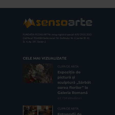
FUNDATIA FILDAS ART
Nr inreg registrul special: 4 PJ/ 29.01.2013
Cod fiscal: 9164384
Sediu social: Str. Delfinului, Nr. 6, parter Bl. 42,
Sc. 4, Ap. 197, Sector 2
CELE MAI VIZUALIZATE
CLIPA DE ARTA
Expoziția de
pictură și
sculptură „Sărbăt
oarea florilor” la
Galeria Romană
62.734 vizualizari
CLIPA DE ARTA
Fotografii de