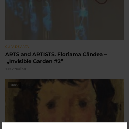
CLIPA DE ARTA
ARTS and ARTISTS. Floriama Cândea –
„Invisible Garden #2”
145 vizualizari
VIDEO