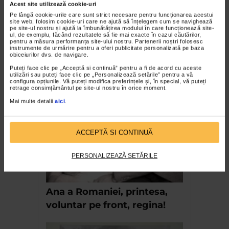
Acest site utilizează cookie-uri
Pe lângă cookie-urile care sunt strict necesare pentru funcționarea acestui
site web, folosim cookie-uri care ne ajută să înțelegem cum se navighează
pe site-ul nostru și ajută la îmbunătățirea modului în care funcționează site-
ul, de exemplu, făcând rezultatele să fie mai exacte în cazul căutărilor,
CLIPA DE ARTA
pentru a măsura performanța site-ului nostru. Partenerii noștri folosesc
instrumente de urmărire pentru a oferi publicitate personalizată pe baza
Nicolae Tonitza – Pictor al copiilor
obiceiurilor dvs. de navigare.
166 vizualizari
Puteți face clic pe „Acceptă si continuă” pentru a fi de acord cu aceste
utilizări sau puteți face clic pe „Personalizează setările” pentru a vă
configura opțiunile. Vă puteți modifica preferințele și, în special, vă puteți
retrage consimțământul pe site-ul nostru în orice moment.
RECOMANDĂRI
Mai multe detalii
aici
.
ACCEPTĂ SI CONTINUĂ
PERSONALIZEAZĂ SETĂRILE
Ana a Romaniei, printesa,
voluntar pe front, regina!