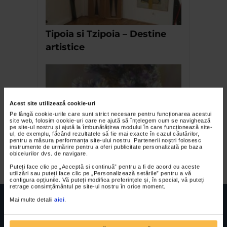
Tipoia si Tzipoia – Destine
artistice
Acest site utilizează cookie-uri
Pe lângă cookie-urile care sunt strict necesare pentru funcționarea acestui
site web, folosim cookie-uri care ne ajută să înțelegem cum se navighează
pe site-ul nostru și ajută la îmbunătățirea modului în care funcționează site-
ul, de exemplu, făcând rezultatele să fie mai exacte în cazul căutărilor,
pentru a măsura performanța site-ului nostru. Partenerii noștri folosesc
instrumente de urmărire pentru a oferi publicitate personalizată pe baza
Florian Lucan
obiceiurilor dvs. de navigare.
Puteți face clic pe „Acceptă si continuă” pentru a fi de acord cu aceste
utilizări sau puteți face clic pe „Personalizează setările” pentru a vă
configura opțiunile. Vă puteți modifica preferințele și, în special, vă puteți
retrage consimțământul pe site-ul nostru în orice moment.
Mai multe detalii
aici
.