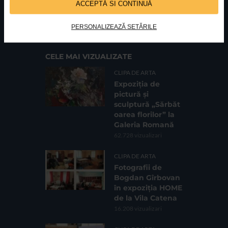
ACCEPTĂ SI CONTINUĂ
FUNDATIA FILDAS ART
Nr inreg registrul special: 4 PJ/ 29.01.2013
Cod fiscal: 9164384
Sediu social: Str. Delfinului, Nr. 6, parter Bl. 42,
Sc. 4, Ap. 197, Sector 2
PERSONALIZEAZĂ SETĂRILE
CELE MAI VIZUALIZATE
CLIPA DE ARTA
Expoziția de
pictură și
sculptură „Sărbăt
oarea florilor” la
Galeria Romană
62.728 vizualizari
CLIPA DE ARTA
Fotografii de
Bogdan Gîrbovan
în expoziția HOME
de la Vila Catena
16.208 vizualizari