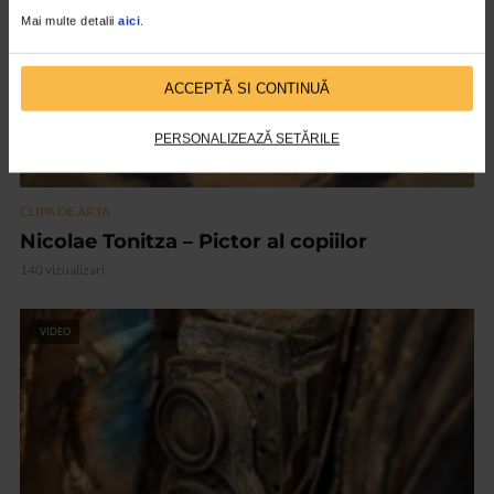
Mai multe detalii
aici
.
ACCEPTĂ SI CONTINUĂ
PERSONALIZEAZĂ SETĂRILE
CLIPA DE ARTA
Nicolae Tonitza – Pictor al copiilor
140 vizualizari
VIDEO