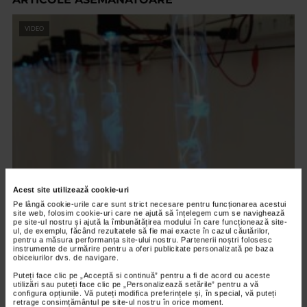
VIDEO
CLIPA DE ARTA
Acest site utilizează cookie-uri
ARTS and ARTISTS. Floriama Cândea –
Pe lângă cookie-urile care sunt strict necesare pentru funcționarea acestui
site web, folosim cookie-uri care ne ajută să înțelegem cum se navighează
„Invisible Garden #2”
pe site-ul nostru și ajută la îmbunătățirea modului în care funcționează site-
ul, de exemplu, făcând rezultatele să fie mai exacte în cazul căutărilor,
pentru a măsura performanța site-ului nostru. Partenerii noștri folosesc
123 vizualizari
instrumente de urmărire pentru a oferi publicitate personalizată pe baza
obiceiurilor dvs. de navigare.
Puteți face clic pe „Acceptă si continuă” pentru a fi de acord cu aceste
VIDEO
utilizări sau puteți face clic pe „Personalizează setările” pentru a vă
configura opțiunile. Vă puteți modifica preferințele și, în special, vă puteți
retrage consimțământul pe site-ul nostru în orice moment.