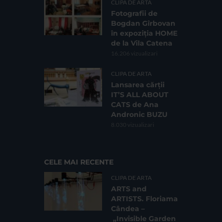
CLIPA DE ARTA
Fotografii de
Bogdan Gîrbovan
în expoziția HOME
de la Vila Catena
16.206 vizualizari
CLIPA DE ARTA
Lansarea cărții
IT’S ALL ABOUT
CATS de Ana
Andronic BUZU
8.030 vizualizari
CELE MAI RECENTE
CLIPA DE ARTA
ARTS and
ARTISTS. Floriama
Cândea –
„Invisible Garden