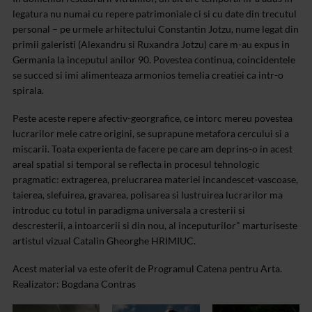
legatura nu numai cu repere patrimoniale ci si cu date din trecutul
personal – pe urmele arhitectului Constantin Jotzu, nume legat din
primii galeristi (Alexandru si Ruxandra Jotzu) care m-au expus in
Germania la inceputul anilor 90. Povestea continua, coincidentele
se succed si imi alimenteaza armonios temelia creatiei ca intr-o
spirala.
Peste aceste repere afectiv-georgrafice, ce intorc mereu povestea
lucrarilor mele catre origini, se suprapune metafora cercului si a
miscarii. Toata experienta de facere pe care am deprins-o in acest
areal spatial si temporal se reflecta in procesul tehnologic
pragmatic: extragerea, prelucrarea materiei incandescet-vascoase,
taierea, slefuirea, gravarea, polisarea si lustruirea lucrarilor ma
introduc cu totul in paradigma universala a cresterii si
descresterii, a intoarcerii si din nou, al inceputurilor" marturiseste
artistul vizual Catalin Gheorghe HRIMIUC.
Acest material va este oferit de Programul Catena pentru Arta.
Realizator: Bogdana Contras