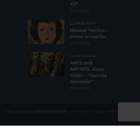
#2”
30/07/2026
CLIPA DE ARTA
Nicolae Tonitza –
Pictor al copiilor
29/07/2026
CLIPA DE ARTA
ARTS and
ARTISTS. Anca
Coller – “Cenușa
Memorie”
28/07/2026
POLITICĂ DE CONFIDENȚIALITATE
| COPYRIGHT © 2026 TONICA GROUP