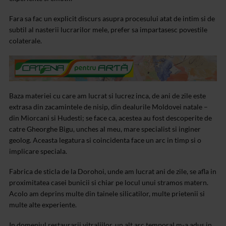
Fara sa fac un explicit discurs asupra procesului atat de intim si de
subtil al nasterii lucrarilor mele, prefer sa impartasesc povestile
colaterale.
Baza materiei cu care am lucrat si lucrez inca, de ani de zile este
extrasa din zacamintele de nisip, din dealurile Moldovei natale –
din Miorcani si Hudesti; se face ca, acestea au fost descoperite de
catre Gheorghe Bigu, unches al meu, mare specialist si inginer
geolog. Aceasta legatura si coincidenta face un arc in timp si o
implicare speciala.
Fabrica de sticla de la Dorohoi, unde am lucrat ani de zile, se afla in
proximitatea casei bunicii si chiar pe locul unui stramos matern.
Acolo am deprins multe din tainele silicatilor, multe prietenii si
multe alte experiente.
In domeniul restaurarii vitraliilor, un alt arc temporal m-a adus in