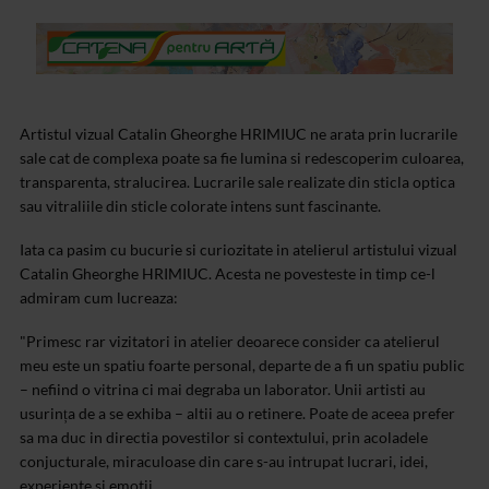
Artistul vizual Catalin Gheorghe HRIMIUC ne arata prin lucrarile
sale cat de complexa poate sa fie lumina si redescoperim culoarea,
transparenta, stralucirea. Lucrarile sale realizate din sticla optica
sau vitraliile din sticle colorate intens sunt fascinante.
Iata ca pasim cu bucurie si curiozitate in atelierul artistului vizual
Catalin Gheorghe HRIMIUC. Acesta ne povesteste in timp ce-l
admiram cum lucreaza:
"Primesc rar vizitatori in atelier deoarece consider ca atelierul
meu este un spatiu foarte personal, departe de a fi un spatiu public
– nefiind o vitrina ci mai degraba un laborator. Unii artisti au
usurința de a se exhiba – altii au o retinere. Poate de aceea prefer
sa ma duc in directia povestilor si contextului, prin acoladele
conjucturale, miraculoase din care s-au intrupat lucrari, idei,
experiente si emotii.