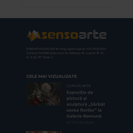
FUNDATIA FILDAS ART
Nr inreg registrul special: 4 PJ/ 29.01.2013
Cod fiscal: 9164384
Sediu social: Str. Delfinului, Nr. 6, parter Bl. 42,
Sc. 4, Ap. 197, Sector 2
CELE MAI VIZUALIZATE
CLIPA DE ARTA
Expoziția de
pictură și
sculptură „Sărbăt
oarea florilor” la
Galeria Romană
62.727 vizualizari