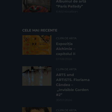
Albumul de artă
“Paris Pallady”
6.602 vizualizari
CELE MAI RECENTE
CLIPA DE ARTA
Expoziția
Alchimie –
capitolul II
07/08/2026
CLIPA DE ARTA
ARTS and
ARTISTS. Floriama
Cândea –
„Invisible Garden
#2”
30/07/2026
CLIPA DE ARTA