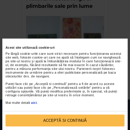
plimbarile sale prin lume
Acest site utilizează cookie-uri
Pe lângă cookie-urile care sunt strict necesare pentru funcționarea acestui
site web, folosim cookie-uri care ne ajută să înțelegem cum se navighează
pe site-ul nostru și ajută la îmbunătățirea modului în care funcționează site-
Daniel Craciun – expozitia
ul, de exemplu, făcând rezultatele să fie mai exacte în cazul căutărilor,
pentru a măsura performanța site-ului nostru. Partenerii noștri folosesc
Ascensiuni si tensiuni
instrumente de urmărire pentru a oferi publicitate personalizată pe baza
obiceiurilor dvs. de navigare.
cromatice
Puteți face clic pe „Acceptă si continuă” pentru a fi de acord cu aceste
utilizări sau puteți face clic pe „Personalizează setările” pentru a vă
configura opțiunile. Vă puteți modifica preferințele și, în special, vă puteți
retrage consimțământul pe site-ul nostru în orice moment.
Mai multe detalii
aici
.
ACCEPTĂ SI CONTINUĂ
FUNDATIA FILDAS ART
Nr inreg registrul special: 4 PJ/ 29.01.2013