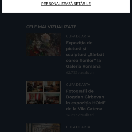
PERSONALIZEAZĂ SETĂRILE
Cod fiscal: 9164384
Sediu social: Str. Delfinului, Nr. 6, parter Bl. 42,
Sc. 4, Ap. 197, Sector 2
CELE MAI VIZUALIZATE
CLIPA DE ARTA
Expoziția de
pictură și
sculptură „Sărbăt
oarea florilor” la
Galeria Romană
62.735 vizualizari
CLIPA DE ARTA
Fotografii de
Bogdan Gîrbovan
în expoziția HOME
de la Vila Catena
16.217 vizualizari
CLIPA DE ARTA