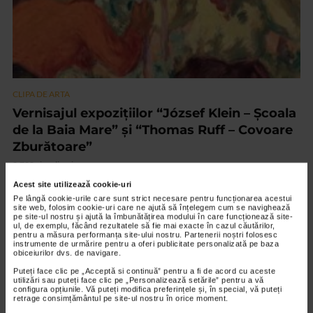
CLIPA DE ARTA
Vernisajul expozițiilor “József Klein – Școala
de la Baia Mare” și “Thomas Ruff – Covoare
Zburătoare”
2.788 vizualizari
Acest site utilizează cookie-uri
Pe lângă cookie-urile care sunt strict necesare pentru funcționarea acestui
VIDEO
site web, folosim cookie-uri care ne ajută să înțelegem cum se navighează
pe site-ul nostru și ajută la îmbunătățirea modului în care funcționează site-
ul, de exemplu, făcând rezultatele să fie mai exacte în cazul căutărilor,
pentru a măsura performanța site-ului nostru. Partenerii noștri folosesc
instrumente de urmărire pentru a oferi publicitate personalizată pe baza
obiceiurilor dvs. de navigare.
Puteți face clic pe „Acceptă si continuă” pentru a fi de acord cu aceste
utilizări sau puteți face clic pe „Personalizează setările” pentru a vă
configura opțiunile. Vă puteți modifica preferințele și, în special, vă puteți
retrage consimțământul pe site-ul nostru în orice moment.