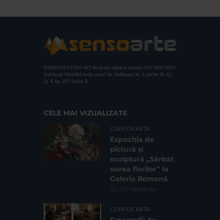
FUNDATIA FILDAS ART
Nr inreg registrul special: 4 PJ/ 29.01.2013
Cod fiscal: 9164384
Sediu social: Str. Delfinului, Nr. 6, parter Bl. 42,
Sc. 4, Ap. 197, Sector 2
CELE MAI VIZUALIZATE
CLIPA DE ARTA
Expoziția de
pictură și
sculptură „Sărbăt
oarea florilor” la
Galeria Romană
62.727 vizualizari
CLIPA DE ARTA
Fotografii de