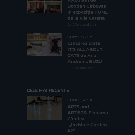
Bogdan Gîrbovan
în expoziția HOME
de la Vila Catena
16.206 vizualizari
CLIPA DE ARTA
Lansarea cărții
IT’S ALL ABOUT
CATS de Ana
Andronic BUZU
8.030 vizualizari
CELE MAI RECENTE
CLIPA DE ARTA
ARTS and
ARTISTS. Floriama
Cândea –
„Invisible Garden
#2”