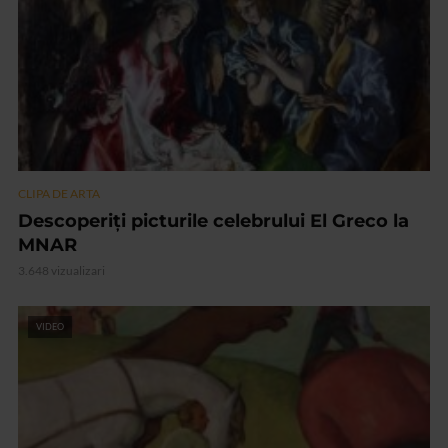
CLIPA DE ARTA
Descoperiți picturile celebrului El Greco la
MNAR
3.648 vizualizari
VIDEO