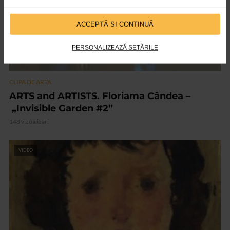
ACCEPTĂ SI CONTINUĂ
PERSONALIZEAZĂ SETĂRILE
CLIPA DE ARTA
ARTS and ARTISTS. Floriama Cândea –
„Invisible Garden #2”
148 vizualizari
VIDEO