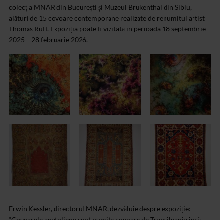
colecția MNAR din București și Muzeul Brukenthal din Sibiu,
alături de 15 covoare contemporane realizate de renumitul artist
Thomas Ruff. Expoziția poate fi vizitată în perioada 18 septembrie
2025 – 28 februarie 2026.
Erwin Kessler, directorul MNAR, dezvăluie despre expoziție:
“Covoarele anatoliene sunt numite covoare de Transilvania încă