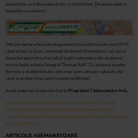
experiența, cu trăirea adevărată, cu tactilitatea. De aceea avem o
expoziție cu covoare.”
“Mă pot declara fascinat de geometria fractală încă din anul 1979,
când a fost, să zicem, inventată de Benoit Mandelbrot, cel care a
dezvoltat geometria fractală și toată matematica din spatele ei”,
mărturisește artistul fotograf Thomas Ruff. “Cu ajutorul acestor
formule și al algoritmului, poți crea lumi care par naturale, dar
care, în același timp, sunt complet artificiale.”
Acest material vă este oferit prin
Programul Catena pentru Artă.
ARTISTUL FOTOGRAF THOMAS RUFF
BUCURESTI
COVOARE
ANATOLIENE
COVOARE DE TRANSILVANIA
ERWIN KESSLER
EXPOZITIA DE ARTA COVOARE ZBURATOARE LA MUZEUL NATIONAL DE
ARTA AL ROMANIEI
ARTICOLE ASEMANATOARE