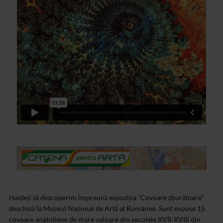
Haideți să descoperim împreună expoziția “Covoare zburătoare”
deschisă la Muzeul Național de Artă al României. Sunt expuse 15
covoare anatoliene de mare valoare din secolele XVII-XVIII din