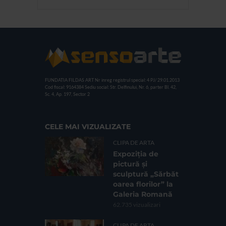
FUNDATIA FILDAS ART
Nr inreg registrul special: 4 PJ/ 29.01.2013
Cod fiscal: 9164384
Sediu social: Str. Delfinului, Nr. 6, parter Bl. 42,
Sc. 4, Ap. 197, Sector 2
CELE MAI VIZUALIZATE
CLIPA DE ARTA
Expoziția de
pictură și
sculptură „Sărbăt
oarea florilor” la
Galeria Romană
62.735 vizualizari
CLIPA DE ARTA