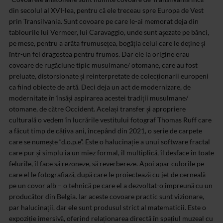
din secolul al XVI-lea, pentru că ele treceau spre Europa de Vest
prin Transilvania. Sunt covoare pe care le-ai memorat deja din
tablourile lui Vermeer, lui Caravaggio, unde sunt așezate pe bănci,
pe mese, pentru a arăta frumusețea, bogăția celui care le deține și
într-un fel dragostea pentru frumos. Dar ele la origine erau
covoare de rugăciune tipic musulmane/ otomane, care au fost
preluate, distorsionate și reinterpretate de colecționarii europeni
ca fiind obiecte de artă. Deci deja un act de modernizare, de
modernitate în însăși aspirarea acestei tradiții musulmane/
otomane, de către Occident. Același transfer și apropriere
culturală o vedem în lucrările vestitului fotograf Thomas Ruff care
a făcut timp de câțiva ani, începând din 2021, o serie de carpete
care se numește “d.o.p.e”. Este o halucinație a unui software fractal
care pur și simplu ia un miez formal, îl multiplică, îl desface în toate
felurile, îl face să rezoneze, să reverbereze. Apoi apar culorile pe
care el le fotografiază, după care le proiectează cu jet de cerneală
pe un covor alb – o tehnică pe care el a dezvoltat-o împreună cu un
producător din Belgia. Iar aceste covoare practic sunt vizionare,
par halucinații, dar ele sunt produsul strict al matematicii. Este o
expoziție imersivă, oferind relaționarea directă în spațiul muzeal cu