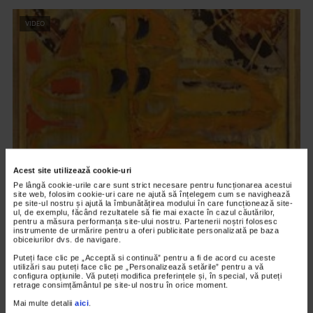
VIDEO
Acest site utilizează cookie-uri
Pe lângă cookie-urile care sunt strict necesare pentru funcționarea acestui
CLIPA DE ARTA
site web, folosim cookie-uri care ne ajută să înțelegem cum se navighează
Expoziția Alchimie – capitolul II
pe site-ul nostru și ajută la îmbunătățirea modului în care funcționează site-
ul, de exemplu, făcând rezultatele să fie mai exacte în cazul căutărilor,
pentru a măsura performanța site-ului nostru. Partenerii noștri folosesc
21 vizualizari
instrumente de urmărire pentru a oferi publicitate personalizată pe baza
obiceiurilor dvs. de navigare.
Puteți face clic pe „Acceptă si continuă” pentru a fi de acord cu aceste
VIDEO
utilizări sau puteți face clic pe „Personalizează setările” pentru a vă
configura opțiunile. Vă puteți modifica preferințele și, în special, vă puteți
retrage consimțământul pe site-ul nostru în orice moment.
Mai multe detalii
aici
.