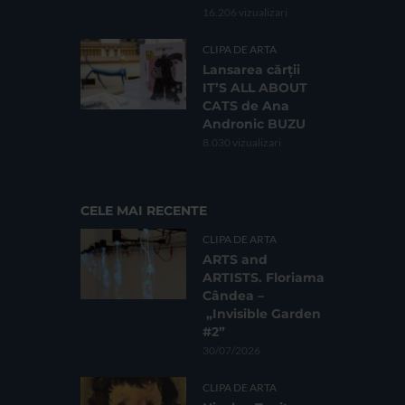
16.206 vizualizari
CLIPA DE ARTA
Lansarea cărții
IT’S ALL ABOUT
CATS de Ana
Andronic BUZU
8.030 vizualizari
CELE MAI RECENTE
CLIPA DE ARTA
ARTS and
ARTISTS. Floriama
Cândea –
„Invisible Garden
#2”
30/07/2026
CLIPA DE ARTA