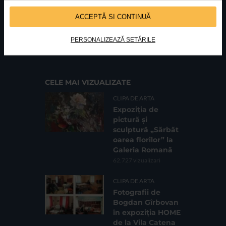
ACCEPTĂ SI CONTINUĂ
FUNDATIA FILDAS ART
Nr inreg registrul special: 4 PJ/ 29.01.2013
PERSONALIZEAZĂ SETĂRILE
Cod fiscal: 9164384
Sediu social: Str. Delfinului, Nr. 6, parter Bl. 42,
Sc. 4, Ap. 197, Sector 2
CELE MAI VIZUALIZATE
CLIPA DE ARTA
Expoziția de
pictură și
sculptură „Sărbăt
oarea florilor” la
Galeria Romană
62.727 vizualizari
CLIPA DE ARTA
Fotografii de
Bogdan Gîrbovan
în expoziția HOME
de la Vila Catena