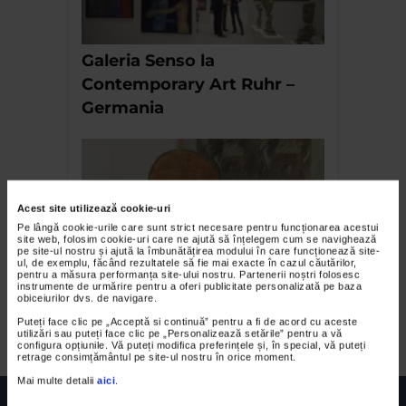
Galeria Senso la
Contemporary Art Ruhr –
Germania
Acest site utilizează cookie-uri
Pe lângă cookie-urile care sunt strict necesare pentru funcționarea acestui
site web, folosim cookie-uri care ne ajută să înțelegem cum se navighează
pe site-ul nostru și ajută la îmbunătățirea modului în care funcționează site-
ul, de exemplu, făcând rezultatele să fie mai exacte în cazul căutărilor,
pentru a măsura performanța site-ului nostru. Partenerii noștri folosesc
instrumente de urmărire pentru a oferi publicitate personalizată pe baza
Vlad Dan Perianu – Semne si
obiceiurilor dvs. de navigare.
profetii
Puteți face clic pe „Acceptă si continuă” pentru a fi de acord cu aceste
utilizări sau puteți face clic pe „Personalizează setările” pentru a vă
configura opțiunile. Vă puteți modifica preferințele și, în special, vă puteți
retrage consimțământul pe site-ul nostru în orice moment.
Mai multe detalii
aici
.