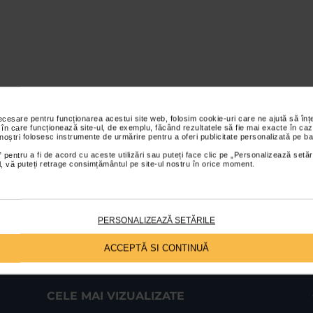
necesare pentru funcționarea acestui site web, folosim cookie-uri care ne ajută să î
 în care funcționează site-ul, de exemplu, făcând rezultatele să fie mai exacte în caz
 noștri folosesc instrumente de urmărire pentru a oferi publicitate personalizată pe ba
 pentru a fi de acord cu aceste utilizări sau puteți face clic pe „Personalizează setăr
ial, vă puteți retrage consimțământul pe site-ul nostru în orice moment.
PERSONALIZEAZĂ SETĂRILE
ACCEPTĂ SI CONTINUĂ
CELE MAI VIZUALIZATE