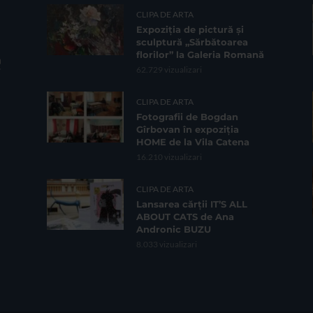
CLIPA DE ARTA
Expoziția de pictură și
sculptură „Sărbătoarea
florilor” la Galeria Romană
62.729 vizualizari
CLIPA DE ARTA
Fotografii de Bogdan
Gîrbovan în expoziția
HOME de la Vila Catena
16.210 vizualizari
CLIPA DE ARTA
Lansarea cărții IT’S ALL
ABOUT CATS de Ana
Andronic BUZU
8.033 vizualizari