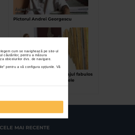
Pictorul Andrei Georgescu
nțelegem cum se navighează pe site-ul
ul căutărilor, pentru a măsura
za obiceiurilor dvs. de navigare.
ile” pentru a vă configura opțiunile. Vă
Doina Păuleanu. Personajul fabulos
care ne dezvăluie misterele
Constanței
CELE MAI RECENTE