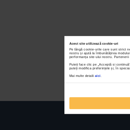
Acest site utilizează cookie-uri
Pe lângă cookie-urile care sunt strict 
nostru și ajută la îmbunătățirea modului
performanța site-ului nostru. Partenerii
Puteți face clic pe „Acceptă si continuă”
puteți modifica preferințele și, în spec
Mai multe detalii
aici
.