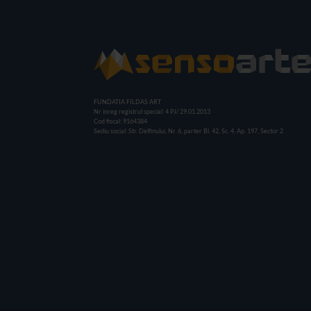
FUNDATIA FILDAS ART
Nr inreg registrul special: 4 PJ/ 29.01.2013
Cod fiscal: 9164384
Sediu social: Str. Delfinului, Nr. 6, parter Bl. 42, Sc. 4, Ap. 197, Sector 2