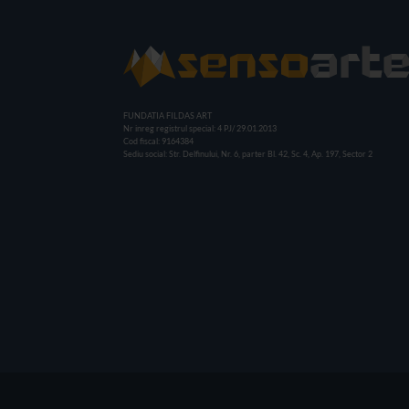
FUNDATIA FILDAS ART
Nr inreg registrul special: 4 PJ/ 29.01.2013
Cod fiscal: 9164384
Sediu social: Str. Delfinului, Nr. 6, parter Bl. 42, Sc. 4, Ap. 197, Sector 2