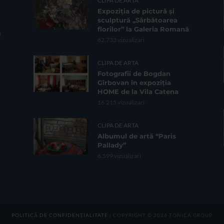
CLIPA DE ARTA
Expoziția de pictură și
sculptură „Sărbătoarea
florilor” la Galeria Romană
62.733 vizualizari
CLIPA DE ARTA
Fotografii de Bogdan
Gîrbovan în expoziția
HOME de la Vila Catena
16.215 vizualizari
CLIPA DE ARTA
Albumul de artă “Paris
Pallady”
6.599 vizualizari
POLITICĂ DE CONFIDENȚIALITATE
| COPYRIGHT © 2026 TONICA GROUP