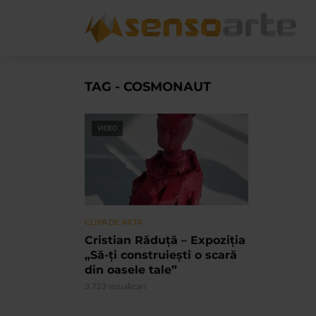
TAG - COSMONAUT
VIDEO
CLIPA DE ARTA
Cristian Răduță – Expoziția
„Să-ți construiești o scară
din oasele tale”
3.723 vizualizari