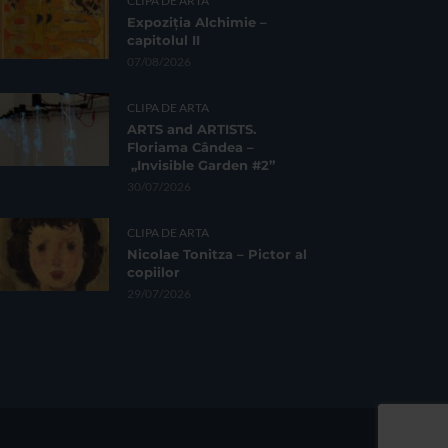
CLIPA DE ARTA
Expoziția Alchimie –
capitolul II
07/08/2026
CLIPA DE ARTA
ARTS and ARTISTS.
Floriama Cândea –
„Invisible Garden #2”
30/07/2026
CLIPA DE ARTA
Nicolae Tonitza – Pictor al
copiilor
29/07/2026