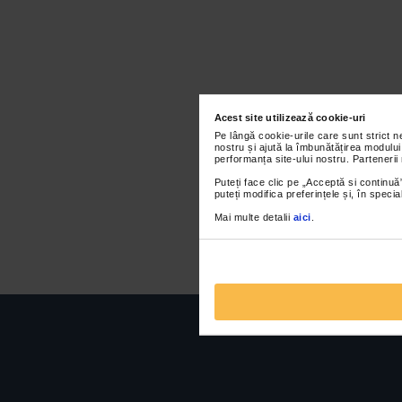
Acest site utilizează cookie-uri
Pe lângă cookie-urile care sunt strict 
nostru și ajută la îmbunătățirea modului
performanța site-ului nostru. Partenerii
Puteți face clic pe „Acceptă si continuă”
puteți modifica preferințele și, în spec
Mai multe detalii
aici
.