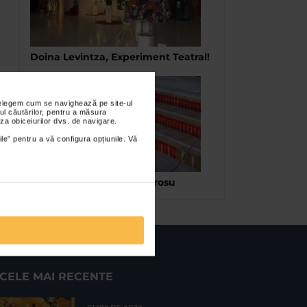
Doina Levintza, Experiment Teatral!
nțelegem cum se navighează pe site-ul
ul căutărilor, pentru a măsura
za obiceiurilor dvs. de navigare.
ile” pentru a vă configura opțiunile. Vă
Valeriu Schiau – Covorul rosu
CELE MAI RECENTE