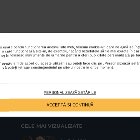
necesare pentru funcționarea acestui site web, folosim cookie-uri care ne ajută să î
 în care funcționează site-ul, de exemplu, făcând rezultatele să fie mai exacte în caz
 noștri folosesc instrumente de urmărire pentru a oferi publicitate personalizată pe ba
 pentru a fi de acord cu aceste utilizări sau puteți face clic pe „Personalizează setăr
ial, vă puteți retrage consimțământul pe site-ul nostru în orice moment.
PERSONALIZEAZĂ SETĂRILE
ACCEPTĂ SI CONTINUĂ
CELE MAI VIZUALIZATE