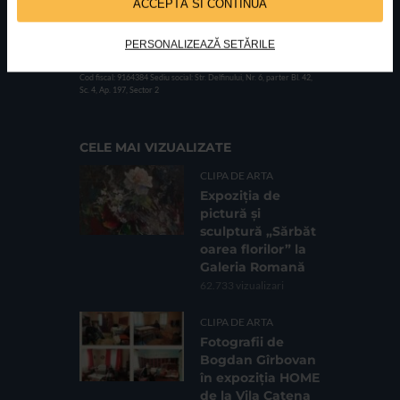
ACCEPTĂ SI CONTINUĂ
PERSONALIZEAZĂ SETĂRILE
FUNDATIA FILDAS ART
Nr inreg registrul special: 4 PJ/ 29.01.2013
Cod fiscal: 9164384
Sediu social: Str. Delfinului, Nr. 6, parter Bl. 42,
Sc. 4, Ap. 197, Sector 2
CELE MAI VIZUALIZATE
CLIPA DE ARTA
Expoziția de
pictură și
sculptură „Sărbăt
oarea florilor” la
Galeria Romană
62.733 vizualizari
CLIPA DE ARTA
Fotografii de
Bogdan Gîrbovan
în expoziția HOME
de la Vila Catena