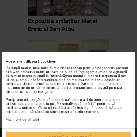
Expozitia artistilor Matei
Enric si Jan Albu
Acest site utilizează cookie-uri
Pe lângă cookie-urile care sunt strict necesare pentru funcționarea acestui
site web, folosim cookie-uri care ne ajută să înțelegem cum se navighează
pe site-ul nostru și ajută la îmbunătățirea modului în care funcționează site-
ul, de exemplu, făcând rezultatele să fie mai exacte în cazul căutărilor,
pentru a măsura performanța site-ului nostru. Partenerii noștri folosesc
instrumente de urmărire pentru a oferi publicitate personalizată pe baza
Marijana și Relu Bițulescu –
obiceiurilor dvs. de navigare.
Imaginarium: lumea celor
Puteți face clic pe „Acceptă si continuă” pentru a fi de acord cu aceste
utilizări sau puteți face clic pe „Personalizează setările” pentru a vă
nevăzute
configura opțiunile. Vă puteți modifica preferințele și, în special, vă puteți
retrage consimțământul pe site-ul nostru în orice moment.
Mai multe detalii
aici
.