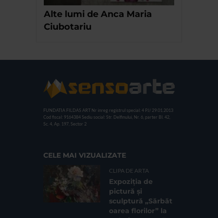
Alte lumi de Anca Maria
Ciubotariu
FUNDATIA FILDAS ART
Nr inreg registrul special: 4 PJ/ 29.01.2013
Cod fiscal: 9164384
Sediu social: Str. Delfinului, Nr. 6, parter Bl. 42,
Sc. 4, Ap. 197, Sector 2
CELE MAI VIZUALIZATE
CLIPA DE ARTA
Expoziția de
pictură și
sculptură „Sărbăt
oarea florilor” la