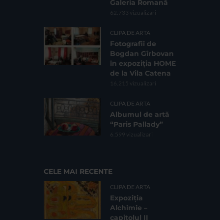
Galeria Romană
62.733 vizualizari
CLIPA DE ARTA
Fotografii de
Bogdan Gîrbovan
în expoziția HOME
de la Vila Catena
16.215 vizualizari
CLIPA DE ARTA
Albumul de artă
“Paris Pallady”
6.599 vizualizari
CELE MAI RECENTE
CLIPA DE ARTA
Expoziția
Alchimie –
capitolul II