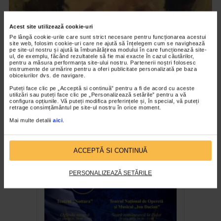
Acest site utilizează cookie-uri
Pe lângă cookie-urile care sunt strict necesare pentru funcționarea acestui
site web, folosim cookie-uri care ne ajută să înțelegem cum se navighează
pe site-ul nostru și ajută la îmbunătățirea modului în care funcționează site-
ul, de exemplu, făcând rezultatele să fie mai exacte în cazul căutărilor,
pentru a măsura performanța site-ului nostru. Partenerii noștri folosesc
instrumente de urmărire pentru a oferi publicitate personalizată pe baza
obiceiurilor dvs. de navigare.
Puteți face clic pe „Acceptă si continuă” pentru a fi de acord cu aceste
utilizări sau puteți face clic pe „Personalizează setările” pentru a vă
CLIPA DE ARTA
configura opțiunile. Vă puteți modifica preferințele și, în special, vă puteți
retrage consimțământul pe site-ul nostru în orice moment.
Nicolae Tonitza – Pictor al copiilor
Mai multe detalii
aici
.
160 vizualizari
RECOMANDĂRI
ACCEPTĂ SI CONTINUĂ
PERSONALIZEAZĂ SETĂRILE