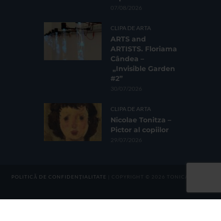
07/08/2026
CLIPA DE ARTA
ARTS and
ARTISTS. Floriama
Cândea –
„Invisible Garden
#2”
30/07/2026
CLIPA DE ARTA
Nicolae Tonitza –
Pictor al copiilor
29/07/2026
POLITICĂ DE CONFIDENȚIALITATE
| COPYRIGHT © 2026 TONICA GROUP