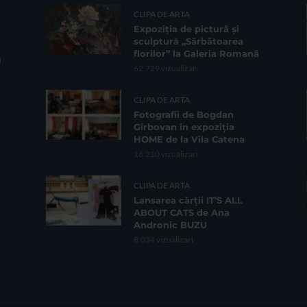
CLIPA DE ARTA
Expoziția de pictură și
sculptură „Sărbătoarea
florilor” la Galeria Romană
62.729 vizualizari
CLIPA DE ARTA
Fotografii de Bogdan
Gîrbovan în expoziția
HOME de la Vila Catena
16.210 vizualizari
CLIPA DE ARTA
Lansarea cărții IT’S ALL
ABOUT CATS de Ana
Andronic BUZU
8.034 vizualizari