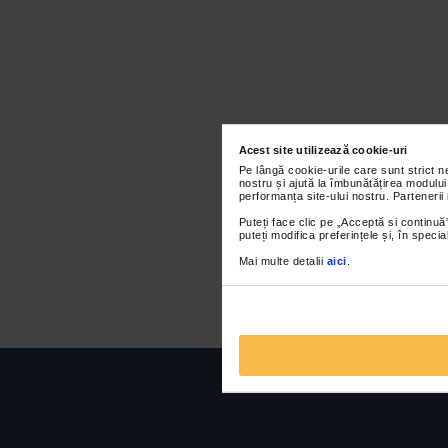
Acest site utilizează cookie-uri
Pe lângă cookie-urile care sunt strict 
nostru și ajută la îmbunătățirea modului
performanța site-ului nostru. Partenerii
Puteți face clic pe „Acceptă si continuă”
puteți modifica preferințele și, în spec
Mai multe detalii
aici
.