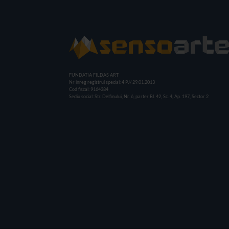
FUNDATIA FILDAS ART
Nr inreg registrul special: 4 PJ/ 29.01.2013
Cod fiscal: 9164384
Sediu social: Str. Delfinului, Nr. 6, parter Bl. 42, Sc. 4, Ap. 197, Sector 2