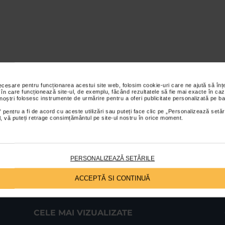
necesare pentru funcționarea acestui site web, folosim cookie-uri care ne ajută să î
 în care funcționează site-ul, de exemplu, făcând rezultatele să fie mai exacte în caz
 noștri folosesc instrumente de urmărire pentru a oferi publicitate personalizată pe ba
 pentru a fi de acord cu aceste utilizări sau puteți face clic pe „Personalizează setăr
ial, vă puteți retrage consimțământul pe site-ul nostru în orice moment.
PERSONALIZEAZĂ SETĂRILE
ACCEPTĂ SI CONTINUĂ
CELE MAI VIZUALIZATE