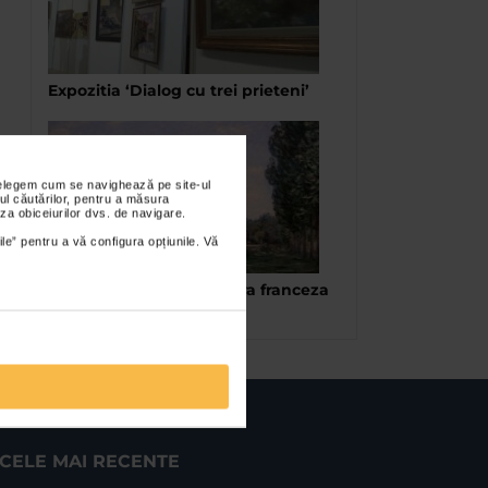
Expozitia ‘Dialog cu trei prieteni’
nțelegem cum se navighează pe site-ul
ul căutărilor, pentru a măsura
za obiceiurilor dvs. de navigare.
ile” pentru a vă configura opțiunile. Vă
Umbre si lumini in pictura franceza
VI
CELE MAI RECENTE