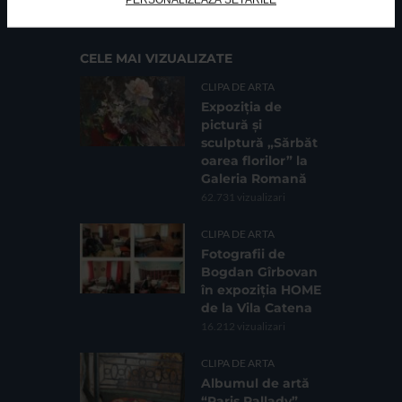
Sc. 4, Ap. 197, Sector 2
CELE MAI VIZUALIZATE
CLIPA DE ARTA
Expoziția de
pictură și
sculptură „Sărbăt
oarea florilor” la
Galeria Romană
62.731 vizualizari
CLIPA DE ARTA
Fotografii de
Bogdan Gîrbovan
în expoziția HOME
de la Vila Catena
16.212 vizualizari
CLIPA DE ARTA
Albumul de artă
“Paris Pallady”