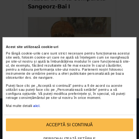
Sangeorz-Bai I
Acest site utilizează cookie-uri
Pe lângă cookie-urile care sunt strict necesare pentru funcționarea acestui
site web, folosim cookie-uri care ne ajută să înțelegem cum se navighează
pe site-ul nostru și ajută la îmbunătățirea modului în care funcționează site-
ul, de exemplu, făcând rezultatele să fie mai exacte în cazul căutărilor,
Vlad Dan Perianu – Semne si
pentru a măsura performanța site-ului nostru. Partenerii noștri folosesc
instrumente de urmărire pentru a oferi publicitate personalizată pe baza
profetii
obiceiurilor dvs. de navigare.
Puteți face clic pe „Acceptă si continuă” pentru a fi de acord cu aceste
utilizări sau puteți face clic pe „Personalizează setările” pentru a vă
configura opțiunile. Vă puteți modifica preferințele și, în special, vă puteți
retrage consimțământul pe site-ul nostru în orice moment.
Mai multe detalii
aici
.
ACCEPTĂ SI CONTINUĂ
FUNDATIA FILDAS ART
Nr inreg registrul special: 4 PJ/ 29.01.2013
Cod fiscal: 9164384
Sediu social: Str. Delfinului, Nr. 6, parter Bl. 42,
PERSONALIZEAZĂ SETĂRILE