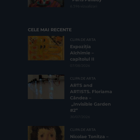
6.596 vizualizari
CELE MAI RECENTE
CLIPA DE ARTA
Expoziția
Alchimie –
capitolul II
07/08/2026
CLIPA DE ARTA
ARTS and
ARTISTS. Floriama
Cândea –
„Invisible Garden
#2”
30/07/2026
CLIPA DE ARTA
Nicolae Tonitza –