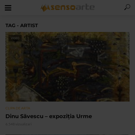
TAG - ARTIST
VIDEO
CLIPA DE ARTA
Dinu Săvescu – expoziția Urme
6.548 vizualizari