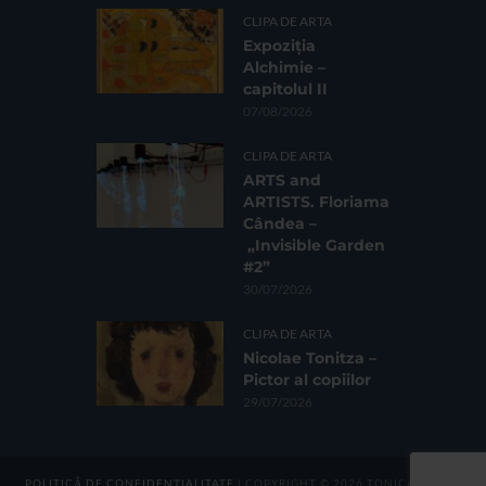
CLIPA DE ARTA
Expoziția
Alchimie –
capitolul II
07/08/2026
CLIPA DE ARTA
ARTS and
ARTISTS. Floriama
Cândea –
„Invisible Garden
#2”
30/07/2026
CLIPA DE ARTA
Nicolae Tonitza –
Pictor al copiilor
29/07/2026
POLITICĂ DE CONFIDENȚIALITATE
| COPYRIGHT © 2026 TONICA GROUP