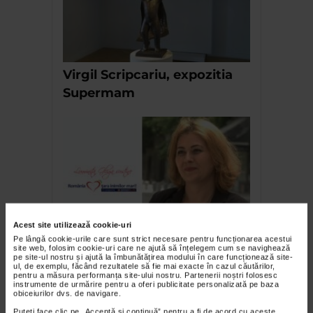
Virgil Scripcariu, expozitia
Supermam
Acest site utilizează cookie-uri
Luminita Gliga sustine
Pe lângă cookie-urile care sunt strict necesare pentru funcționarea acestui
site web, folosim cookie-uri care ne ajută să înțelegem cum se navighează
Campania Romania, tara
pe site-ul nostru și ajută la îmbunătățirea modului în care funcționează site-
ul, de exemplu, făcând rezultatele să fie mai exacte în cazul căutărilor,
inimilor mari
pentru a măsura performanța site-ului nostru. Partenerii noștri folosesc
instrumente de urmărire pentru a oferi publicitate personalizată pe baza
obiceiurilor dvs. de navigare.
Puteți face clic pe „Acceptă si continuă” pentru a fi de acord cu aceste