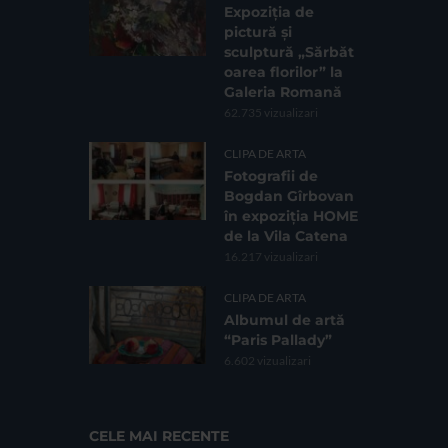
Expoziția de
pictură și
sculptură „Sărbăt
oarea florilor” la
Galeria Romană
62.735 vizualizari
CLIPA DE ARTA
Fotografii de
Bogdan Gîrbovan
în expoziția HOME
de la Vila Catena
16.217 vizualizari
CLIPA DE ARTA
Albumul de artă
“Paris Pallady”
6.602 vizualizari
CELE MAI RECENTE