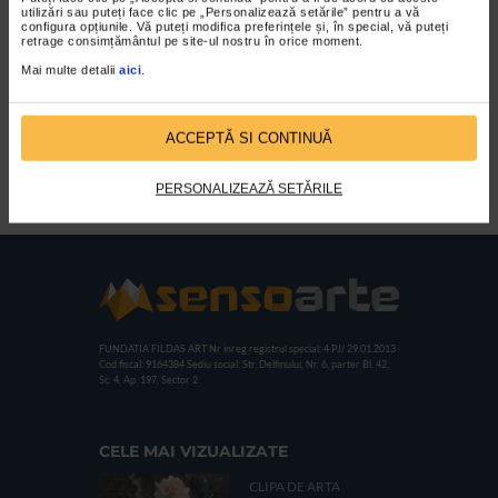
utilizări sau puteți face clic pe „Personalizează setările” pentru a vă
configura opțiunile. Vă puteți modifica preferințele și, în special, vă puteți
retrage consimțământul pe site-ul nostru în orice moment.
Mai multe detalii
aici
.
ACCEPTĂ SI CONTINUĂ
Durata si fervoare I
PERSONALIZEAZĂ SETĂRILE
FUNDATIA FILDAS ART
Nr inreg registrul special: 4 PJ/ 29.01.2013
Cod fiscal: 9164384
Sediu social: Str. Delfinului, Nr. 6, parter Bl. 42,
Sc. 4, Ap. 197, Sector 2
CELE MAI VIZUALIZATE
CLIPA DE ARTA