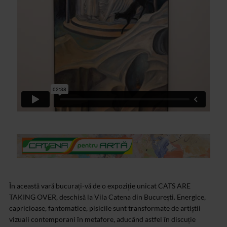
În această vară bucurați-vă de o expoziție unicat CATS ARE
TAKING OVER, deschisă la Vila Catena din București. Energice,
capricioase, fantomatice, pisicile sunt transformate de artiștii
vizuali contemporani în metafore, aducând astfel în discuție