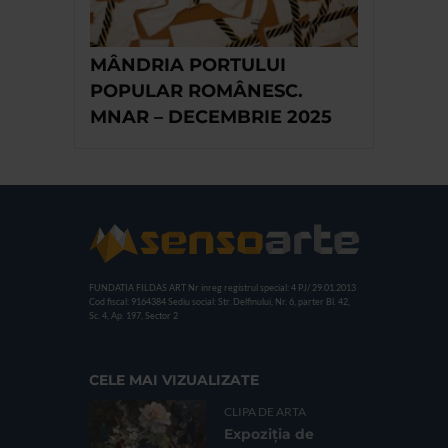
MÂNDRIA PORTULUI
POPULAR ROMÂNESC.
MNAR – DECEMBRIE 2025
FUNDATIA FILDAS ART
Nr inreg registrul special: 4 PJ/ 29.01.2013
Cod fiscal: 9164384
Sediu social: Str. Delfinului, Nr. 6, parter Bl. 42,
Sc. 4, Ap. 197, Sector 2
CELE MAI VIZUALIZATE
CLIPA DE ARTA
Expoziția de