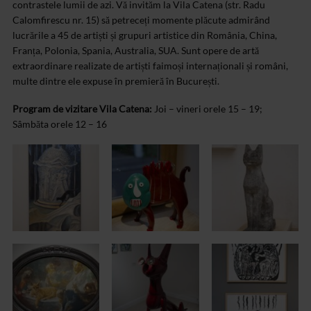
contrastele lumii de azi. Vă invităm la Vila Catena (str. Radu
Calomfirescu nr. 15) să petreceți momente plăcute admirând
lucrările a 45 de artiști și grupuri artistice din România, China,
Franța, Polonia, Spania, Australia, SUA. Sunt opere de artă
extraordinare realizate de artiști faimoși internaționali și români,
multe dintre ele expuse în premieră în București.
Program de vizitare Vila Catena:
Joi – vineri orele 15 – 19;
Sâmbăta orele 12 – 16