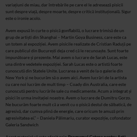
variațiuni de miau, dar întrebările pe care el le adresează pisicii
sunt despre viață, despre moarte, despre critică instituțională. Sigur
este o ironie acolo.
Avem expusă în curte o pisică gonflabilă, o lucrare trimisă de un
grup de artiști din Shanghai – Martin Goya Business, care este ca
un totem al expoziției. Avem pisicile realizate de Cristian Raduță pe
care publicul din București deja cred că le recunoaște. Sunt foarte
impunătoare și prezente. Mai avem o lucrare de Sarah Lucas, este
una dintre vedetele expoziției. Sarah Lucas este o artistă foarte
cunoscută din Statele Unite. Lucrarea a venit de la o galerie din
New York și ne bucurăm să o avem aici. Avem lucrări de la artista
cu care noi lucrăm de mult timp – Coady din Australia, care este
cunoscută pentru lucrările sale cu medicamente. Acum a integrat și
pisici în urma invitației noastre. Avem o lucrare de Dumitru Gorzo.
Ne bucurăm foarte mult că a venit cu o pisică destul de sălbatică, de
agresivă, dar cumva plină de energie, care oricum te amuză prin
agresivitatea ei.” – Daniela Pălimariu, curator expoziție, cofondator
Galeria Sandwich
Acest material vă este oferit prin
Programul Catena pentru Artă.