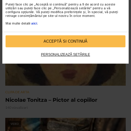
„Invisible Garden #2”
Puteți face clic pe „Acceptă si continuă” pentru a fi de acord cu aceste
123 vizualizari
utilizări sau puteți face clic pe „Personalizează setările” pentru a vă
configura opțiunile. Vă puteți modifica preferințele și, în special, vă puteți
retrage consimțământul pe site-ul nostru în orice moment.
Mai multe detalii
aici
.
VIDEO
ACCEPTĂ SI CONTINUĂ
PERSONALIZEAZĂ SETĂRILE
CLIPA DE ARTA
Nicolae Tonitza – Pictor al copiilor
140 vizualizari
VIDEO