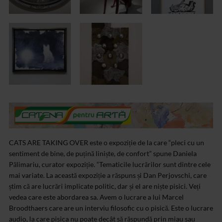
CATS ARE TAKING OVER este o expoziție de la care “pleci cu un
sentiment de bine, de puțină liniște, de confort” spune Daniela
Pălimariu, curator expoziție. “Tematicile lucrărilor sunt dintre cele
mai variate. La această expoziție a răspuns și Dan Perjovschi, care
știm că are lucrări implicate politic, dar și el are niște pisici. Veți
vedea care este abordarea sa. Avem o lucrare a lui Marcel
Broodthaers care are un interviu filosofic cu o pisică. Este o lucrare
audio, la care pisica nu poate decât să răspundă prin miau sau