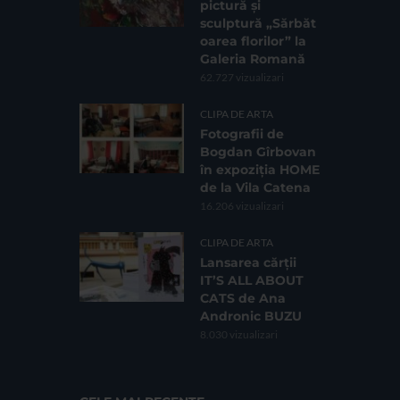
pictură și
sculptură „Sărbăt
oarea florilor” la
Galeria Romană
62.727 vizualizari
CLIPA DE ARTA
Fotografii de
Bogdan Gîrbovan
în expoziția HOME
de la Vila Catena
16.206 vizualizari
CLIPA DE ARTA
Lansarea cărții
IT’S ALL ABOUT
CATS de Ana
Andronic BUZU
8.030 vizualizari