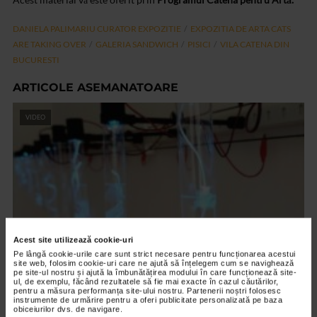
DANIELA PALIMARIU CURATOR EXPOZITIE
EXPOZITIA DE ARTA CATS
ARE TAKING OVER
GALERIA SANDWICH
PISICI
VILA CATENA DIN
BUCURESTI
ARTICOLE ASEMANATOARE
VIDEO
Acest site utilizează cookie-uri
Pe lângă cookie-urile care sunt strict necesare pentru funcționarea acestui
site web, folosim cookie-uri care ne ajută să înțelegem cum se navighează
pe site-ul nostru și ajută la îmbunătățirea modului în care funcționează site-
CLIPA DE ARTA
ul, de exemplu, făcând rezultatele să fie mai exacte în cazul căutărilor,
pentru a măsura performanța site-ului nostru. Partenerii noștri folosesc
ARTS and ARTISTS. Floriama Cândea –
instrumente de urmărire pentru a oferi publicitate personalizată pe baza
obiceiurilor dvs. de navigare.