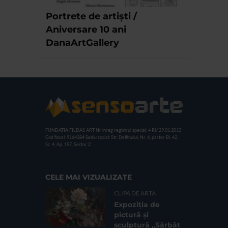
Portrete de artiști /
Aniversare 10 ani
DanaArtGallery
FUNDATIA FILDAS ART
Nr inreg registrul special: 4 PJ/ 29.01.2013
Cod fiscal: 9164384
Sediu social: Str. Delfinului, Nr. 6, parter Bl. 42,
Sc. 4, Ap. 197, Sector 2
CELE MAI VIZUALIZATE
CLIPA DE ARTA
Expoziția de
pictură și
sculptură „Sărbăt