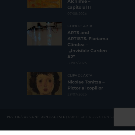
Alchimie –
capitolul II
07/08/2026
CLIPA DE ARTA
ARTS and
ARTISTS. Floriama
Cândea –
„Invisible Garden
#2”
30/07/2026
CLIPA DE ARTA
Nicolae Tonitza –
Pictor al copiilor
29/07/2026
POLITICĂ DE CONFIDENȚIALITATE
| COPYRIGHT © 2026 TONICA GROUP