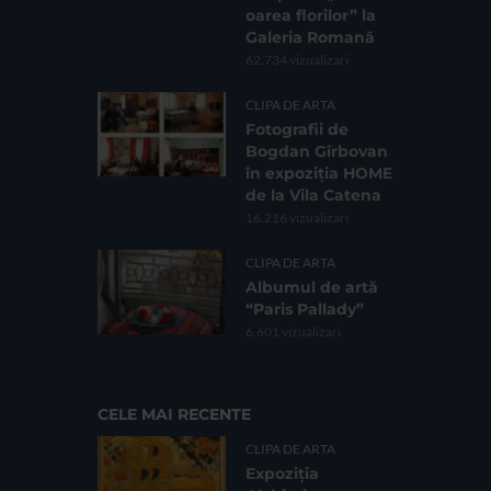
oarea florilor” la
Galeria Romană
62.734 vizualizari
CLIPA DE ARTA
Fotografii de
Bogdan Gîrbovan
în expoziția HOME
de la Vila Catena
16.216 vizualizari
CLIPA DE ARTA
Albumul de artă
“Paris Pallady”
6.601 vizualizari
CELE MAI RECENTE
CLIPA DE ARTA
Expoziția