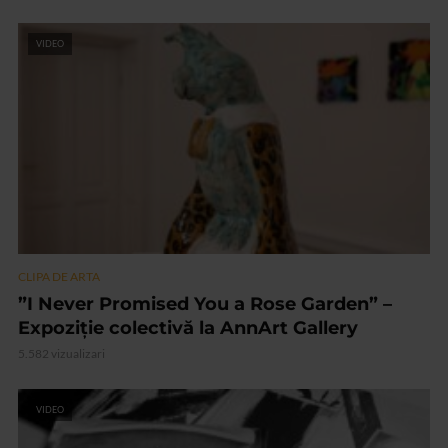
VIDEO
CLIPA DE ARTA
”I Never Promised You a Rose Garden” –
Expoziție colectivă la AnnArt Gallery
5.582 vizualizari
VIDEO