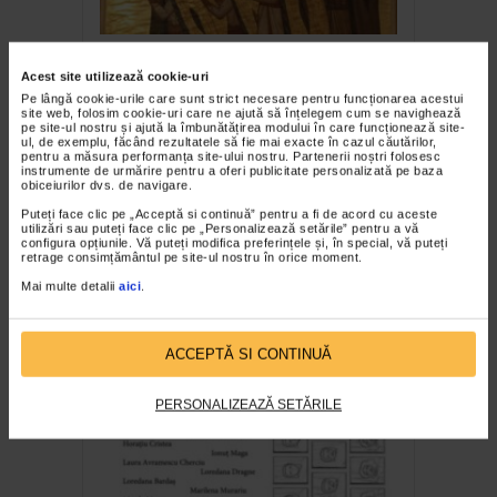
Elena Murariu – Puterea
Acest site utilizează cookie-uri
viziunii
Pe lângă cookie-urile care sunt strict necesare pentru funcționarea acestui
site web, folosim cookie-uri care ne ajută să înțelegem cum se navighează
pe site-ul nostru și ajută la îmbunătățirea modului în care funcționează site-
ul, de exemplu, făcând rezultatele să fie mai exacte în cazul căutărilor,
pentru a măsura performanța site-ului nostru. Partenerii noștri folosesc
instrumente de urmărire pentru a oferi publicitate personalizată pe baza
obiceiurilor dvs. de navigare.
Puteți face clic pe „Acceptă si continuă” pentru a fi de acord cu aceste
utilizări sau puteți face clic pe „Personalizează setările” pentru a vă
configura opțiunile. Vă puteți modifica preferințele și, în special, vă puteți
retrage consimțământul pe site-ul nostru în orice moment.
Mai multe detalii
aici
.
Primele 30″
ACCEPTĂ SI CONTINUĂ
PERSONALIZEAZĂ SETĂRILE