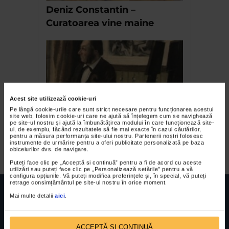
Deniz Constantin –
Curatoarea vine maine
Acest site utilizează cookie-uri
Pe lângă cookie-urile care sunt strict necesare pentru funcționarea acestui
site web, folosim cookie-uri care ne ajută să înțelegem cum se navighează
pe site-ul nostru și ajută la îmbunătățirea modului în care funcționează site-
Umbre si lumini in pictura
ul, de exemplu, făcând rezultatele să fie mai exacte în cazul căutărilor,
pentru a măsura performanța site-ului nostru. Partenerii noștri folosesc
franceza V
instrumente de urmărire pentru a oferi publicitate personalizată pe baza
obiceiurilor dvs. de navigare.
Puteți face clic pe „Acceptă si continuă” pentru a fi de acord cu aceste
utilizări sau puteți face clic pe „Personalizează setările” pentru a vă
configura opțiunile. Vă puteți modifica preferințele și, în special, vă puteți
retrage consimțământul pe site-ul nostru în orice moment.
Mai multe detalii
aici
.
ACCEPTĂ SI CONTINUĂ
FUNDATIA FILDAS ART
Nr inreg registrul special: 4 PJ/ 29.01.2013