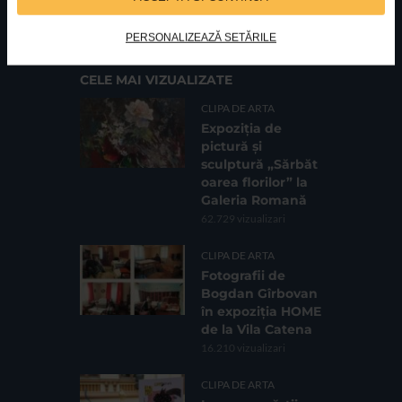
Cod fiscal: 9164384
Sediu social: Str. Delfinului, Nr. 6, parter Bl. 42,
Sc. 4, Ap. 197, Sector 2
PERSONALIZEAZĂ SETĂRILE
CELE MAI VIZUALIZATE
CLIPA DE ARTA
Expoziția de
pictură și
sculptură „Sărbăt
oarea florilor” la
Galeria Romană
62.729 vizualizari
CLIPA DE ARTA
Fotografii de
Bogdan Gîrbovan
în expoziția HOME
de la Vila Catena
16.210 vizualizari
CLIPA DE ARTA