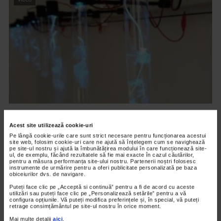
CLIPA DE ARTA
Acest site utilizează cookie-uri
ARTS and ARTISTS. Floriama Cândea –
Pe lângă cookie-urile care sunt strict necesare pentru funcționarea acestui
„Invisible Garden #2”
site web, folosim cookie-uri care ne ajută să înțelegem cum se navighează
pe site-ul nostru și ajută la îmbunătățirea modului în care funcționează site-
141 vizualizari
ul, de exemplu, făcând rezultatele să fie mai exacte în cazul căutărilor,
pentru a măsura performanța site-ului nostru. Partenerii noștri folosesc
instrumente de urmărire pentru a oferi publicitate personalizată pe baza
obiceiurilor dvs. de navigare.
VIDEO
Puteți face clic pe „Acceptă si continuă” pentru a fi de acord cu aceste
utilizări sau puteți face clic pe „Personalizează setările” pentru a vă
configura opțiunile. Vă puteți modifica preferințele și, în special, vă puteți
retrage consimțământul pe site-ul nostru în orice moment.
Mai multe detalii
aici
.