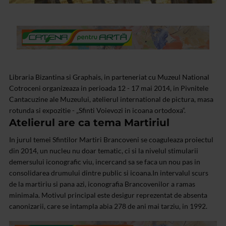
Libraria Bizantina si Graphais, in parteneriat cu Muzeul National
Cotroceni organizeaza in perioada 12 - 17 mai 2014, in Pivnitele
Cantacuzine ale Muzeului, atelierul international de pictura, masa
rotunda si expozitie - „Sfinti Voievozi in icoana ortodoxa“.
Atelierul are ca tema Martiriul
In jurul temei Sfintilor Martiri Brancoveni se coaguleaza proiectul
din 2014, un nucleu nu doar tematic, ci si la nivelul stimularii
demersului iconografic viu, incercand sa se faca un nou pas in
consolidarea drumului dintre public si icoana.
In intervalul scurs
de la martiriu si pana azi, iconografia Brancovenilor a ramas
minimala. Motivul principal este desigur reprezentat de absenta
canonizarii, care se intampla abia 278 de ani mai tarziu, in 1992.