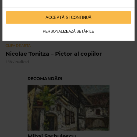
ACCEPTĂ SI CONTINUĂ
PERSONALIZEAZĂ SETĂRILE
CLIPA DE ARTA
Nicolae Tonitza – Pictor al copiilor
158 vizualizari
RECOMANDĂRI
Mihai Sarbulescu