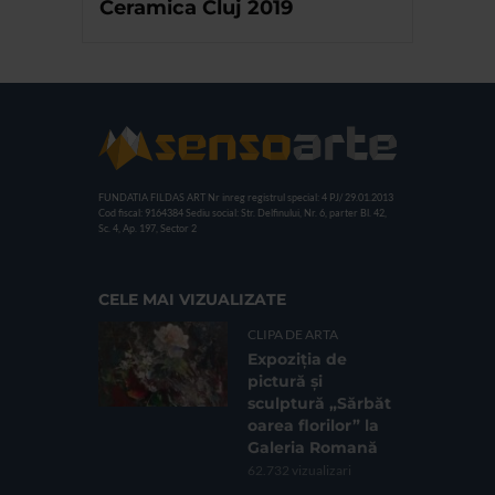
Ceramica Cluj 2019
FUNDATIA FILDAS ART
Nr inreg registrul special: 4 PJ/ 29.01.2013
Cod fiscal: 9164384
Sediu social: Str. Delfinului, Nr. 6, parter Bl. 42,
Sc. 4, Ap. 197, Sector 2
CELE MAI VIZUALIZATE
CLIPA DE ARTA
Expoziția de
pictură și
sculptură „Sărbăt
oarea florilor” la
Galeria Romană
62.732 vizualizari