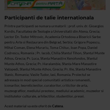
Participanti de talie internationala
Printre participanti se numara urmatorii : prof. univ. dr. Gioargios
Kordis, Facultatea de Teologie a Universitatii din Atena, Grecia;
Lector Dr. Todor Mitrovic, Academia Ortodoxa a Bisericii Sarbe
pentru Arte si Restaurare din Belgrad, Serbia; Grigore Popescu,
Mihai Coman, Elena Murariu, Toma Chituc, Ioan Popa, Daniel
Codrescu, Romania ; Pr. Iacob, Chilia Sfantul Tihon, Sfantul Munte
Athos, Grecia; Pr. Luca, Sfanta Manastire Xenofondos, Sfantul
Munte Athos, Grecia; Pr. Haralambie, Sfanta Mare Manastire
Vatopedi, Sfantul Munte Athos, Grecia; Pr. Ilie, Sfanta Manastire
Slanic, Romania; Vasile Tudor, Iasi, Romania.
Proiectul se
adreseaza in mod special comunitatii artistice romanesti,
iconarilor, teoreticienilor, curatorilor, criticilor de arta,
muzeografilor, mediului preotesc, mediului academic, muzeelor si
institutelor culturale, arhitectilor, studentilor, presei.
Acest material va este oferit de
Catena
.