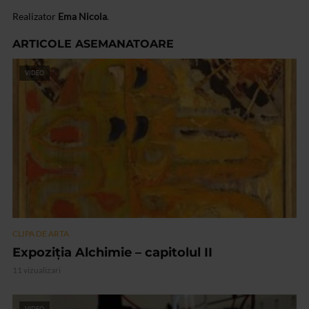
Realizator
Ema Nicola
.
ARTICOLE ASEMANATOARE
VIDEO
CLIPA DE ARTA
Expoziția Alchimie – capitolul II
11 vizualizari
VIDEO