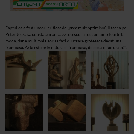
Faptul ca a fost uneori criticat de „prea mult optimism”, il facea pe
Peter Jecza sa constate ironic: „Grotescul a fost un timp foarte la
moda, dar e mult mai usor sa faci o lucrare groteasca decat una
frumoasa. Arta este prin natura ei frumoasa, de ce sa o fac urata?”.