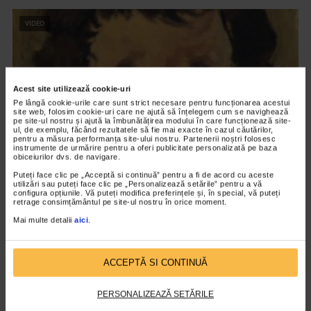
VIDEO
Acest site utilizează cookie-uri
Pe lângă cookie-urile care sunt strict necesare pentru funcționarea acestui
site web, folosim cookie-uri care ne ajută să înțelegem cum se navighează
pe site-ul nostru și ajută la îmbunătățirea modului în care funcționează site-
ul, de exemplu, făcând rezultatele să fie mai exacte în cazul căutărilor,
pentru a măsura performanța site-ului nostru. Partenerii noștri folosesc
instrumente de urmărire pentru a oferi publicitate personalizată pe baza
obiceiurilor dvs. de navigare.
Puteți face clic pe „Acceptă si continuă” pentru a fi de acord cu aceste
CLIPA DE ARTA
utilizări sau puteți face clic pe „Personalizează setările” pentru a vă
configura opțiunile. Vă puteți modifica preferințele și, în special, vă puteți
Nicolae Tonitza – Pictor al copiilor
retrage consimțământul pe site-ul nostru în orice moment.
Mai multe detalii
aici
.
154 vizualizari
RECOMANDĂRI
ACCEPTĂ SI CONTINUĂ
PERSONALIZEAZĂ SETĂRILE