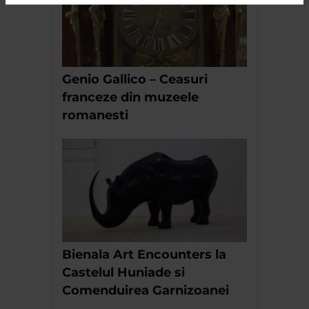
Genio Gallico – Ceasuri
franceze din muzeele
romanesti
Bienala Art Encounters la
Castelul Huniade si
Comenduirea Garnizoanei