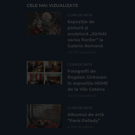
CELE MAI VIZUALIZATE
CLIPA DE ARTA
Expoziția de
pictură și
sculptură „Sărbăt
oarea florilor” la
Galeria Romană
62.731 vizualizari
CLIPA DE ARTA
Fotografii de
Bogdan Gîrbovan
în expoziția HOME
de la Vila Catena
16.212 vizualizari
CLIPA DE ARTA
Albumul de artă
“Paris Pallady”
6.596 vizualizari