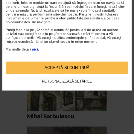
site web, folosim cookie-uri care ne ajută să înțelegem cum se navighează
pe site-ul nostru și ajută la îmbunătățirea modului în care funcționează site-
ul, de exemplu, făcând rezultatele să fie mai exacte în cazul căutărilor,
pentru a măsura performanța site-ului nostru. Partenerii noștri folosesc
CLIPA DE ARTA
instrumente de urmărire pentru a oferi publicitate personalizată pe baza
obiceiurilor dvs. de navigare.
Alexandru Mărginean şi Teodor Ştefan – De
Puteți face clic pe „Acceptă si continuă” pentru a fi de acord cu aceste
la serialism la post-structuralism
utilizări sau puteți face clic pe „Personalizează setările” pentru a vă
configura opțiunile. Vă puteți modifica preferințele și, în special, vă puteți
3.695 vizualizari
retrage consimțământul pe site-ul nostru în orice moment.
Mai multe detalii
aici
.
RECOMANDĂRI
ACCEPTĂ SI CONTINUĂ
PERSONALIZEAZĂ SETĂRILE
Mihai Sarbulescu