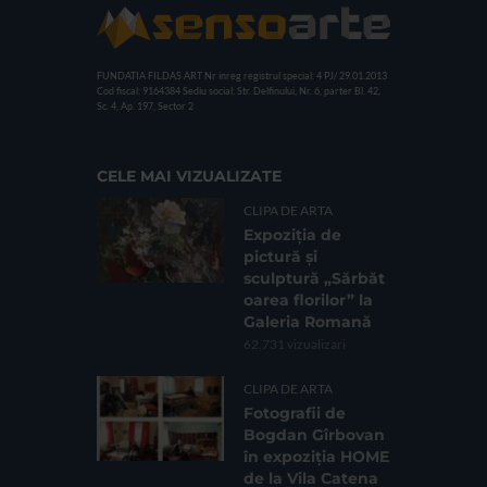
FUNDATIA FILDAS ART
Nr inreg registrul special: 4 PJ/ 29.01.2013
Cod fiscal: 9164384
Sediu social: Str. Delfinului, Nr. 6, parter Bl. 42,
Sc. 4, Ap. 197, Sector 2
CELE MAI VIZUALIZATE
CLIPA DE ARTA
Expoziția de
pictură și
sculptură „Sărbăt
oarea florilor” la
Galeria Romană
62.731 vizualizari
CLIPA DE ARTA
Fotografii de
Bogdan Gîrbovan
în expoziția HOME
de la Vila Catena