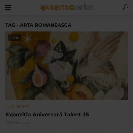
TAG - ARTA ROMANEASCA
VIDEO
CLIPA DE ARTA
Expoziția Aniversară Talent 35
4.207 vizualizari