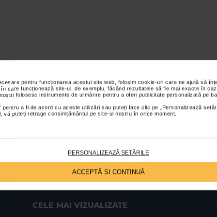
necesare pentru funcționarea acestui site web, folosim cookie-uri care ne ajută să î
 în care funcționează site-ul, de exemplu, făcând rezultatele să fie mai exacte în caz
 noștri folosesc instrumente de urmărire pentru a oferi publicitate personalizată pe ba
 pentru a fi de acord cu aceste utilizări sau puteți face clic pe „Personalizează setăr
ial, vă puteți retrage consimțământul pe site-ul nostru în orice moment.
PERSONALIZEAZĂ SETĂRILE
ACCEPTĂ SI CONTINUĂ
CELE MAI VIZUALIZATE