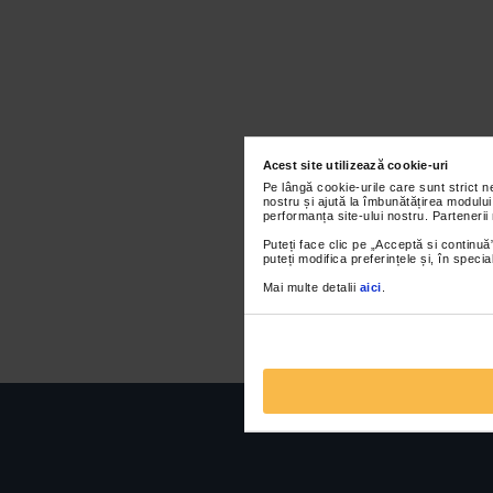
Acest site utilizează cookie-uri
Pe lângă cookie-urile care sunt strict 
nostru și ajută la îmbunătățirea modului
performanța site-ului nostru. Partenerii
Puteți face clic pe „Acceptă si continuă”
puteți modifica preferințele și, în spec
Mai multe detalii
aici
.