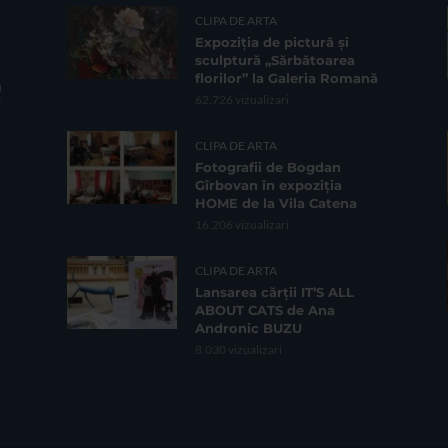
CLIPA DE ARTA
Expoziția de pictură și
sculptură „Sărbătoarea
florilor” la Galeria Romană
62.726 vizualizari
CLIPA DE ARTA
Fotografii de Bogdan
Gîrbovan în expoziția
HOME de la Vila Catena
16.206 vizualizari
CLIPA DE ARTA
Lansarea cărții IT’S ALL
ABOUT CATS de Ana
Andronic BUZU
8.030 vizualizari