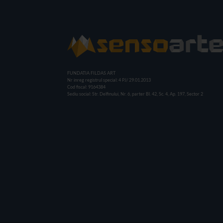
FUNDATIA FILDAS ART
Nr inreg registrul special: 4 PJ/ 29.01.2013
Cod fiscal: 9164384
Sediu social: Str. Delfinului, Nr. 6, parter Bl. 42, Sc. 4, Ap. 197, Sector 2