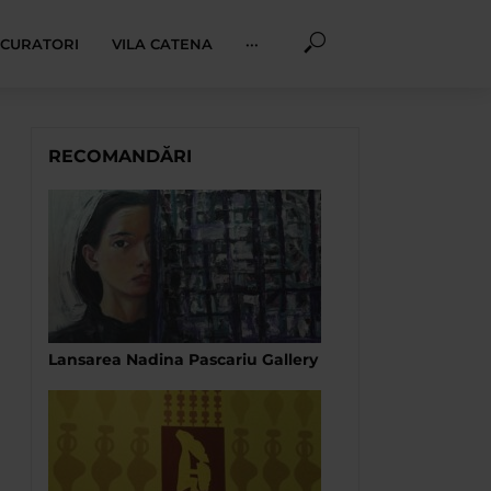
I CURATORI
VILA CATENA
···
RECOMANDĂRI
Lansarea Nadina Pascariu Gallery