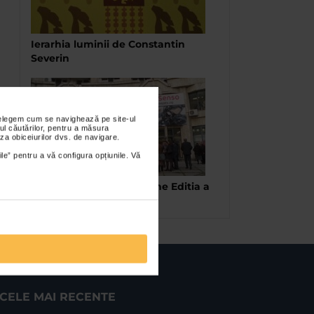
Ierarhia luminii de Constantin
Severin
nțelegem cum se navighează pe site-ul
ul căutărilor, pentru a măsura
za obiceiurilor dvs. de navigare.
ile” pentru a vă configura opțiunile. Vă
Expozitia Poduri Europene Editia a
X-a
CELE MAI RECENTE