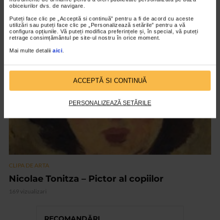
obiceiurilor dvs. de navigare.
„Invisible Garden #2”
Puteți face clic pe „Acceptă si continuă” pentru a fi de acord cu aceste
147 vizualizari
utilizări sau puteți face clic pe „Personalizează setările” pentru a vă
configura opțiunile. Vă puteți modifica preferințele și, în special, vă puteți
retrage consimțământul pe site-ul nostru în orice moment.
Mai multe detalii
aici
.
VIDEO
ACCEPTĂ SI CONTINUĂ
PERSONALIZEAZĂ SETĂRILE
CLIPA DE ARTA
Nicolae Tonitza – Pictor al copiilor
169 vizualizari
RECOMANDĂRI