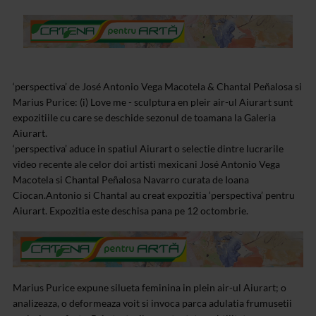
‘perspectiva’ de José Antonio Vega Macotela & Chantal Peñalosa si
Marius Purice: (i) Love me - sculptura en pleir air-ul Aiurart sunt
expozitiile cu care se deschide sezonul de toamana la Galeria
Aiurart.
‘perspectiva’ aduce in spatiul Aiurart o selectie dintre lucrarile
video recente ale celor doi artisti mexicani José Antonio Vega
Macotela si Chantal Peñalosa Navarro curata de Ioana
Ciocan.
Antonio si Chantal au creat expozitia ‘perspectiva’ pentru
Aiurart. Expozitia este deschisa pana pe 12 octombrie.
Marius Purice expune silueta feminina in plein air-ul Aiurart; o
analizeaza, o deformeaza voit si invoca parca adulatia frumusetii