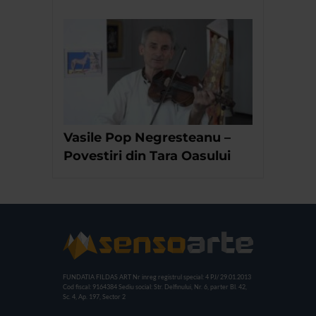
Vasile Pop Negresteanu –
Povestiri din Tara Oasului
FUNDATIA FILDAS ART
Nr inreg registrul special: 4 PJ/ 29.01.2013
Cod fiscal: 9164384
Sediu social: Str. Delfinului, Nr. 6, parter Bl. 42,
Sc. 4, Ap. 197, Sector 2