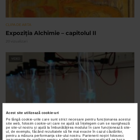
CLIPA DE ARTA
Expoziția Alchimie – capitolul II
20 vizualizari
VIDEO
Acest site utilizează cookie-uri
Pe lângă cookie-urile care sunt strict necesare pentru funcționarea acestui
site web, folosim cookie-uri care ne ajută să înțelegem cum se navighează
pe site-ul nostru și ajută la îmbunătățirea modului în care funcționează site-
CLIPA DE ARTA
ul, de exemplu, făcând rezultatele să fie mai exacte în cazul căutărilor,
pentru a măsura performanța site-ului nostru. Partenerii noștri folosesc
ARTS and ARTISTS. Floriama Cândea –
instrumente de urmărire pentru a oferi publicitate personalizată pe baza