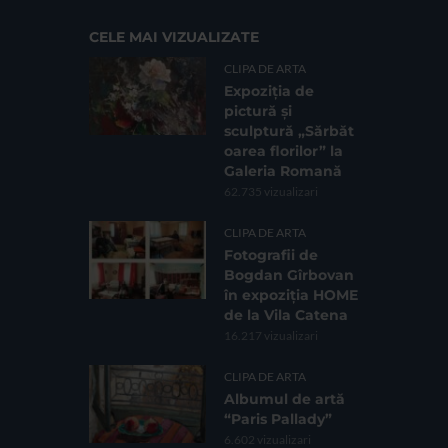
CELE MAI VIZUALIZATE
CLIPA DE ARTA
Expoziția de
pictură și
sculptură „Sărbăt
oarea florilor” la
Galeria Romană
62.735 vizualizari
CLIPA DE ARTA
Fotografii de
Bogdan Gîrbovan
în expoziția HOME
de la Vila Catena
16.217 vizualizari
CLIPA DE ARTA
Albumul de artă
“Paris Pallady”
6.602 vizualizari