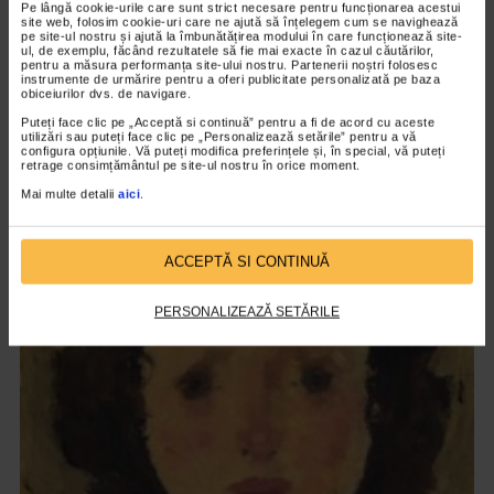
Pe lângă cookie-urile care sunt strict necesare pentru funcționarea acestui
site web, folosim cookie-uri care ne ajută să înțelegem cum se navighează
pe site-ul nostru și ajută la îmbunătățirea modului în care funcționează site-
ul, de exemplu, făcând rezultatele să fie mai exacte în cazul căutărilor,
pentru a măsura performanța site-ului nostru. Partenerii noștri folosesc
instrumente de urmărire pentru a oferi publicitate personalizată pe baza
obiceiurilor dvs. de navigare.
Puteți face clic pe „Acceptă si continuă” pentru a fi de acord cu aceste
utilizări sau puteți face clic pe „Personalizează setările” pentru a vă
configura opțiunile. Vă puteți modifica preferințele și, în special, vă puteți
CLIPA DE ARTA
retrage consimțământul pe site-ul nostru în orice moment.
ARTS and ARTISTS. Floriama Cândea –
Mai multe detalii
aici
.
„Invisible Garden #2”
148 vizualizari
ACCEPTĂ SI CONTINUĂ
VIDEO
PERSONALIZEAZĂ SETĂRILE