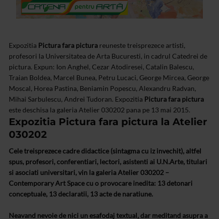
Expozitia
Pictura fara pictura
reuneste treisprezece artisti,
profesori la Universitatea de Arta Bucuresti, in cadrul Catedrei de
pictura. Expun: Ion Anghel, Cezar Atodiresei, Catalin Balescu,
Traian Boldea, Marcel Bunea, Petru Lucaci, George Mircea, George
Moscal, Horea Pastina, Beniamin Popescu, Alexandru Radvan,
Mihai Sarbulescu, Andrei Tudoran. Expozitia
Pictura fara pictura
este deschisa la galeria Atelier 030202 pana pe 13 mai 2015.
Expozitia Pictura fara pictura la Atelier
030202
Cele treisprezece cadre didactice (sintagma cu iz invechit), altfel
spus, profesori, conferentiari, lectori, asistenti ai U.N.Arte, titulari
si asociati universitari, vin la galeria Atelier 030202 –
Contemporary Art Space cu o provocare inedita: 13 detonari
conceptuale, 13 declaratii, 13 acte de naratiune.
Neavand nevoie de nici un esafodaj textual, dar meditand asupra a