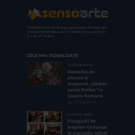
FUNDATIA FILDAS ART
Nr inreg registrul special: 4 PJ/ 29.01.2013
Cod fiscal: 9164384
Sediu social: Str. Delfinului, Nr. 6, parter Bl. 42,
Sc. 4, Ap. 197, Sector 2
CELE MAI VIZUALIZATE
CLIPA DE ARTA
Expoziția de
pictură și
sculptură „Sărbăt
oarea florilor” la
Galeria Romană
62.735 vizualizari
CLIPA DE ARTA
Fotografii de
Bogdan Gîrbovan
în expoziția HOME