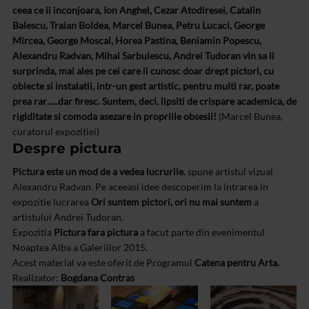
ceea ce ii inconjoara, Ion Anghel, Cezar Atodiresei, Catalin
Balescu, Traian Boldea, Marcel Bunea, Petru Lucaci, George
Mircea, George Moscal, Horea Pastina, Beniamin Popescu,
Alexandru Radvan, Mihai Sarbulescu, Andrei Tudoran vin sa ii
surprinda, mai ales pe cei care ii cunosc doar drept pictori, cu
obiecte si instalatii, intr-un gest artistic, pentru multi rar, poate
prea rar…..dar firesc. Suntem, deci, lipsiti de crispare academica, de
rigiditate si comoda asezare in propriile obsesii!
(Marcel Bunea,
curatorul expozitiei)
Despre pictura
Pictura este un mod de a vedea lucrurile
, spune artistul vizual
Alexandru Radvan. Pe aceeasi idee descoperim la intrarea in
expozitie lucrarea
Ori suntem pictori, ori nu mai suntem
a
artistului Andrei Tudoran.
Expozitia
Pictura fara pictura
a facut parte din evenimentul
Noaptea Alba a Galeriilor 2015.
Acest material va este oferit de Programul
Catena pentru Arta.
Realizator:
Bogdana Contras