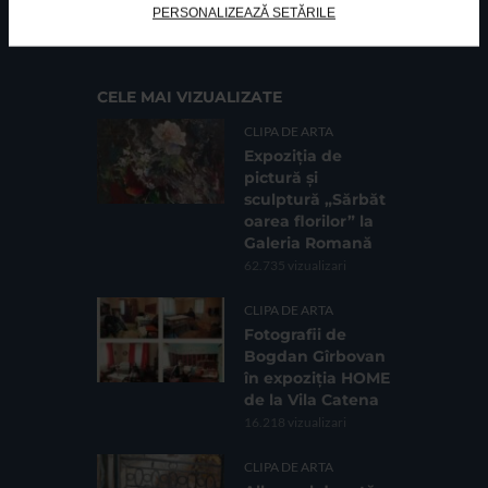
PERSONALIZEAZĂ SETĂRILE
Cod fiscal: 9164384
Sediu social: Str. Delfinului, Nr. 6, parter Bl. 42,
Sc. 4, Ap. 197, Sector 2
CELE MAI VIZUALIZATE
CLIPA DE ARTA
Expoziția de
pictură și
sculptură „Sărbăt
oarea florilor” la
Galeria Romană
62.735 vizualizari
CLIPA DE ARTA
Fotografii de
Bogdan Gîrbovan
în expoziția HOME
de la Vila Catena
16.218 vizualizari
CLIPA DE ARTA