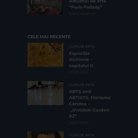
Albumul de artă
“Paris Pallady”
6.602 vizualizari
CELE MAI RECENTE
CLIPA DE ARTA
Expoziția
Alchimie –
capitolul II
07/08/2026
CLIPA DE ARTA
ARTS and
ARTISTS. Floriama
Cândea –
„Invisible Garden
#2”
30/07/2026
CLIPA DE ARTA