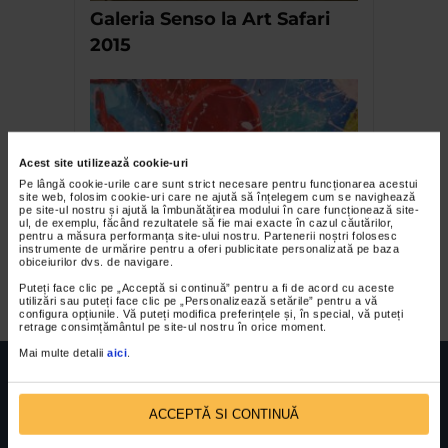
Galeria Senso la Art Safari
2015
Acest site utilizează cookie-uri
Pe lângă cookie-urile care sunt strict necesare pentru funcționarea acestui
site web, folosim cookie-uri care ne ajută să înțelegem cum se navighează
pe site-ul nostru și ajută la îmbunătățirea modului în care funcționează site-
ul, de exemplu, făcând rezultatele să fie mai exacte în cazul căutărilor,
pentru a măsura performanța site-ului nostru. Partenerii noștri folosesc
Irina Cristescu & Ioan
instrumente de urmărire pentru a oferi publicitate personalizată pe baza
obiceiurilor dvs. de navigare.
Sbarciu la MoBU
Puteți face clic pe „Acceptă si continuă” pentru a fi de acord cu aceste
utilizări sau puteți face clic pe „Personalizează setările” pentru a vă
configura opțiunile. Vă puteți modifica preferințele și, în special, vă puteți
retrage consimțământul pe site-ul nostru în orice moment.
Mai multe detalii
aici
.
ACCEPTĂ SI CONTINUĂ
FUNDATIA FILDAS ART
Nr inreg registrul special: 4 PJ/ 29.01.2013