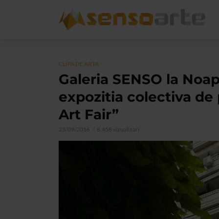
CLIPA DE ARTA
Galeria SENSO la Noapt
expozitia colectiva de
Art Fair”
23/09/2016
8.458 vizualizari