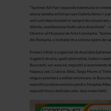
”Summer Art Fair raspunde interesului in crestere
aduna laolalta artisti pe care Galeria Senso i-a p
unii sunt deja instalati in campul de consacrare, a
diferite, manifestarea tinde catre diversitate” – 
Director al Muzeului de Arta Constanta. ”Summer 
din Romania, o invitatie de a viziona opere de cali
Proiect initiat si organizat de Asociatia Ephema
in galerii de arta, spatii alternative, huburi creati
Bucuresti, vor avea loc expozitii si evenimente 
Napoca, Iasi, Craiova, Sibiu, Targu Mures si Tim
singura premiera a editiei aniversare. In Bucure
expozitii produse exclusiv pentru Noaptea Alba a
expozitii focus dedicate celor zece orase NAG.