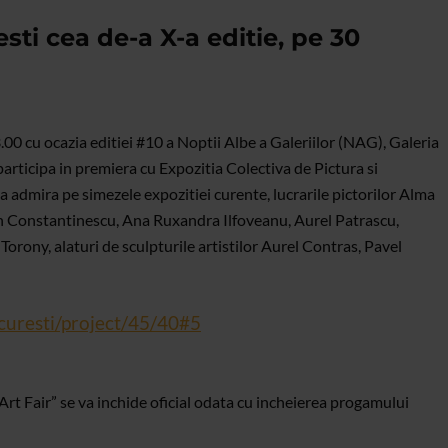
ti cea de-a X-a editie, pe 30
.00 cu ocazia editiei #10 a Noptii Albe a Galeriilor (NAG), Galeria
participa in premiera cu Expozitia Colectiva de Pictura si
a admira pe simezele expozitiei curente, lucrarile pictorilor Alma
an Constantinescu, Ana Ruxandra Ilfoveanu, Aurel Patrascu,
orony, alaturi de sculpturile artistilor Aurel Contras, Pavel
ucuresti/project/45/40#5
rt Fair” se va inchide oficial odata cu incheierea progamului