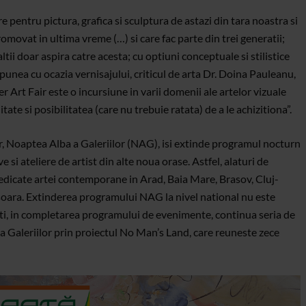
 pentru pictura, grafica si sculptura de astazi din tara noastra si
romovat in ultima vreme (…) si care fac parte din trei generatii;
ltii doar aspira catre acesta; cu optiuni conceptuale si stilistice
spunea cu ocazia vernisajului, criticul de arta Dr. Doina Pauleanu,
Art Fair este o incursiune in varii domenii ale artelor vizuale
tate si posibilitatea (care nu trebuie ratata) de a le achizitiona”.
ir, Noaptea Alba a Galeriilor (NAG), isi extinde programul nocturn
ve si ateliere de artist din alte noua orase. Astfel, alaturi de
dedicate artei contemporane in Arad, Baia Mare, Brasov, Cluj-
isoara. Extinderea programului NAG la nivel national nu este
sti, in completarea programului de evenimente, continua seria de
 Galeriilor prin proiectul No Man’s Land, care reuneste zece