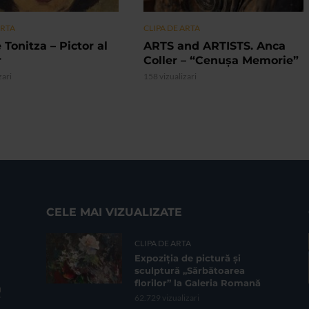
ARTA
CLIPA DE ARTA
 Tonitza – Pictor al
ARTS and ARTISTS. Anca
r
Coller – “Cenușa Memorie”
zari
158 vizualizari
CELE MAI VIZUALIZATE
CLIPA DE ARTA
Expoziția de pictură și
sculptură „Sărbătoarea
florilor” la Galeria Romană
62.729 vizualizari