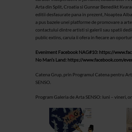
Arta din Split, Croatia si Gunnar Benedikt Kvar
editii desfasurate pana in prezent, Noaptea Alba a
a pus bazele unei platforme de promovare a artei 
contactului dintre artisti si galerii sau spatii de
public extins, caruia ii ofera in fiecare an oportu
Eveniment Facebook NAG#10: https://www.f
No Man’s Land: https://www.facebook.com/e
Catena Grup, prin Programul Catena pentru Arta
SENSO.
Program Galeria de Arta SENSO: luni – vineri, or