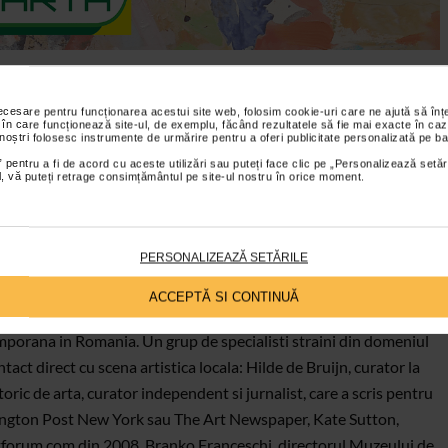
necesare pentru funcționarea acestui site web, folosim cookie-uri care ne ajută să î
 în care funcționează site-ul, de exemplu, făcând rezultatele să fie mai exacte în caz
ste un spatiu (parter si etaj) privat destinat prezentarii,
 noștri folosesc instrumente de urmărire pentru a oferi publicitate personalizată pe ba
c, stimularii si promovarii artei contemporane. Este o veritabila
 pentru a fi de acord cu aceste utilizări sau puteți face clic pe „Personalizează setăr
ial, vă puteți retrage consimțământul pe site-ul nostru în orice moment.
restilor, pe Bd. Unirii nr. 15, intre Palatul Patriarhiei Romane si
itectonice ale Capitalei.
PERSONALIZEAZĂ SETĂRILE
eriilor (NAG)
ACCEPTĂ SI CONTINUĂ
 vizibila la nivel international infrastructura dinamica a
mporana in Romania. Un grup de specialisti straini din domeniul
act direct cu scena artistica locala: Hilde de Bruijn, curator la
c de arta, curator independent si jurnalist, care a scris pentru
ington Post New York sau The Art Newspaper, Kate Sutton,
rtforum.com din 2008, Branko Franceschi, directorul Muzeului de