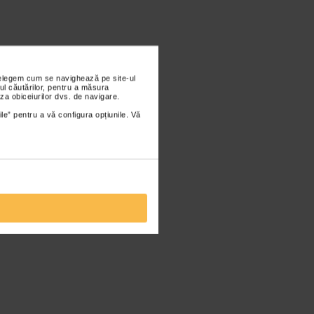
nțelegem cum se navighează pe site-ul
ul căutărilor, pentru a măsura
za obiceiurilor dvs. de navigare.
ile” pentru a vă configura opțiunile. Vă