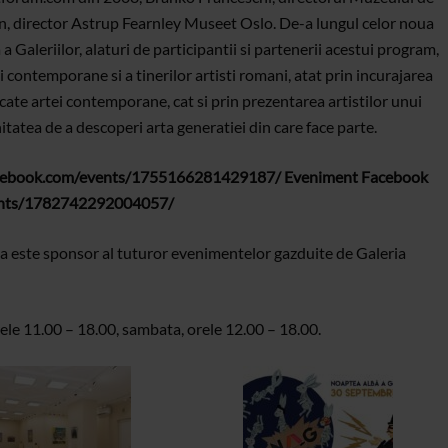
an, director Astrup Fearnley Museet Oslo. De-a lungul celor noua
 Galeriilor, alaturi de participantii si partenerii acestui program,
contemporane si a tinerilor artisti romani, atat prin incurajarea
dicate artei contemporane, cat si prin prezentarea artistilor unui
nitatea de a descoperi arta generatiei din care face parte.
acebook.com/events/1755166281429187/
Eveniment Facebook
vents/1782742292004057/
 este sponsor al tuturor evenimentelor gazduite de Galeria
ele 11.00 – 18.00, sambata, orele 12.00 – 18.00.