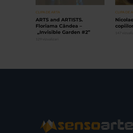
CLIPA DE ARTA
CLIPA DE 
ARTS and ARTISTS.
Nicolae
Floriama Cândea –
copiilo
„Invisible Garden #2”
147 vizuali
129 vizualizari