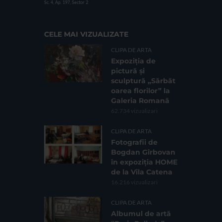
Sc. 4, Ap. 197, Sector 2
CELE MAI VIZUALIZATE
CLIPA DE ARTA
Expoziția de
pictură și
sculptură „Sărbăt
oarea florilor” la
Galeria Romană
62.734 vizualizari
CLIPA DE ARTA
Fotografii de
Bogdan Gîrbovan
în expoziția HOME
de la Vila Catena
16.216 vizualizari
CLIPA DE ARTA
Albumul de artă