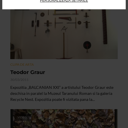
PERSONALIZEAZĂ SETĂRILE
VIDEO
CLIPA DE ARTA
Teodor Graur
30/03/2011
Expozitia „BALCANIAN XXI” a artistului Teodor Graur este
deschisa in paralel la Muzeul Taranului Roman si la galeria
Recycle Nest. Expozitia poate fi vizitata pana la...
VIDEO