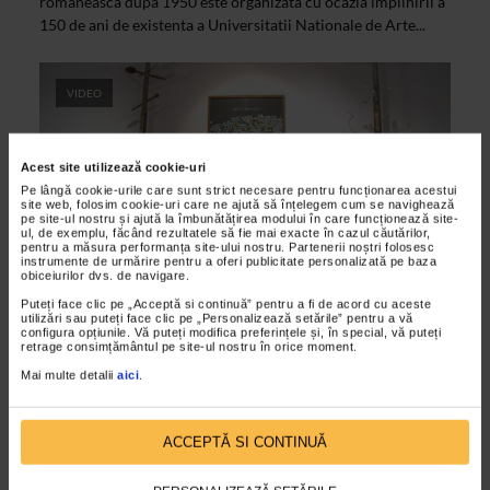
romaneasca dupa 1950 este organizata cu ocazia implinirii a
150 de ani de existenta a Universitatii Nationale de Arte...
VIDEO
Acest site utilizează cookie-uri
Pe lângă cookie-urile care sunt strict necesare pentru funcționarea acestui
site web, folosim cookie-uri care ne ajută să înțelegem cum se navighează
pe site-ul nostru și ajută la îmbunătățirea modului în care funcționează site-
ul, de exemplu, făcând rezultatele să fie mai exacte în cazul căutărilor,
pentru a măsura performanța site-ului nostru. Partenerii noștri folosesc
instrumente de urmărire pentru a oferi publicitate personalizată pe baza
obiceiurilor dvs. de navigare.
Puteți face clic pe „Acceptă si continuă” pentru a fi de acord cu aceste
CLIPA DE ARTA
utilizări sau puteți face clic pe „Personalizează setările” pentru a vă
configura opțiunile. Vă puteți modifica preferințele și, în special, vă puteți
Context romanesc de TEODOR GRAUR
retrage consimțământul pe site-ul nostru în orice moment.
24/11/2011
Mai multe detalii
aici
.
Expozitia artistului Teodor Graur, Context romanesc: de la
Pop-Art la design-ul genuin, expozitie deschisa la Galeria
ACCEPTĂ SI CONTINUĂ
Anca Poterasu, poate fi vizitata pana pe 10...