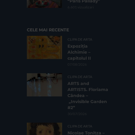
“Paris Pallady”
6.601 vizualizari
CELE MAI RECENTE
CLIPA DE ARTA
Expoziția
Alchimie –
capitolul II
07/08/2026
CLIPA DE ARTA
ARTS and
ARTISTS. Floriama
Cândea –
„Invisible Garden
#2”
30/07/2026
CLIPA DE ARTA
Nicolae Tonitza –