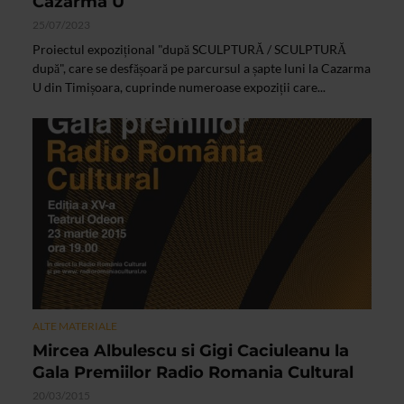
Cazarma U
25/07/2023
Proiectul expozițional "după SCULPTURĂ / SCULPTURĂ
după", care se desfășoară pe parcursul a șapte luni la Cazarma
U din Timișoara, cuprinde numeroase expoziții care...
ALTE MATERIALE
Mircea Albulescu si Gigi Caciuleanu la
Gala Premiilor Radio Romania Cultural
20/03/2015