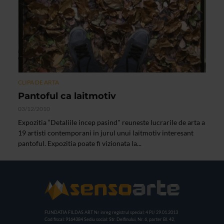
CLIPA DE ARTA
Pantoful ca laitmotiv
03/12/2010
Expozitia “Detaliile incep pasind" reuneste lucrarile de arta a
19 artisti contemporani in jurul unui laitmotiv interesant
pantoful. Expozitia poate fi vizionata la...
FUNDATIA FILDAS ART
Nr inreg registrul special: 4 PJ/ 29.01.2013
Cod fiscal: 9164384
Sediu social: Str. Delfinului, Nr. 6, parter Bl. 42,