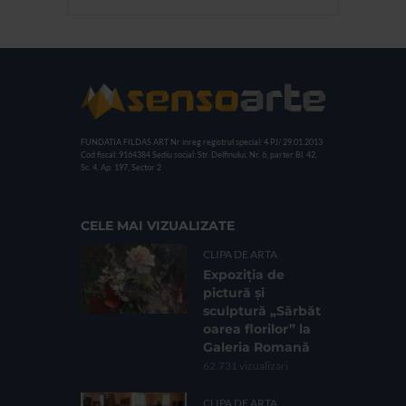
FUNDATIA FILDAS ART
Nr inreg registrul special: 4 PJ/ 29.01.2013
Cod fiscal: 9164384
Sediu social: Str. Delfinului, Nr. 6, parter Bl. 42,
Sc. 4, Ap. 197, Sector 2
CELE MAI VIZUALIZATE
CLIPA DE ARTA
Expoziția de
pictură și
sculptură „Sărbăt
oarea florilor” la
Galeria Romană
62.731 vizualizari
CLIPA DE ARTA