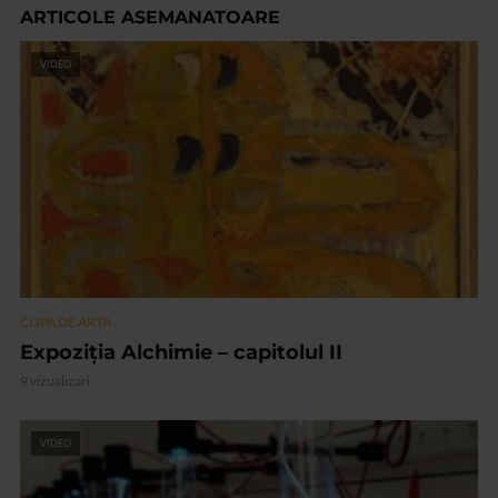
ARTICOLE ASEMANATOARE
VIDEO
CLIPA DE ARTA
Expoziția Alchimie – capitolul II
9 vizualizari
VIDEO