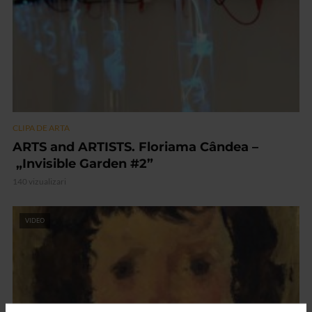
CLIPA DE ARTA
ARTS and ARTISTS. Floriama Cândea –
„Invisible Garden #2”
140 vizualizari
VIDEO