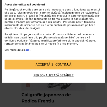
Acest site utilizează cookie-uri
Pe lângă cookie-urile care sunt strict necesare pentru funcționarea acestui
site web, folosim cookie-uri care ne ajută să înțelegem cum se navighează
pe site-ul nostru și ajută la îmbunătățirea modului în care funcționează site-
ul, de exemplu, făcând rezultatele să fie mai exacte în cazul căutărilor,
pentru a măsura performanța site-ului nostru. Partenerii noștri folosesc
CLIPA DE ARTA
instrumente de urmărire pentru a oferi publicitate personalizată pe baza
obiceiurilor dvs. de navigare.
Nicolae Tonitza – Pictor al copiilor
Puteți face clic pe „Acceptă si continuă” pentru a fi de acord cu aceste
157 vizualizari
utilizări sau puteți face clic pe „Personalizează setările” pentru a vă
configura opțiunile. Vă puteți modifica preferințele și, în special, vă puteți
retrage consimțământul pe site-ul nostru în orice moment.
RECOMANDĂRI
Mai multe detalii
aici
.
ACCEPTĂ SI CONTINUĂ
PERSONALIZEAZĂ SETĂRILE
Caligrafie japoneza de
Rodica Frentiu