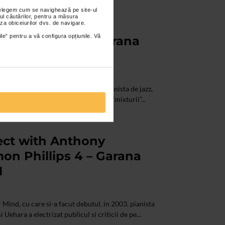
nțelegem cum se navighează pe site-ul
ul căutărilor, pentru a măsura
ject with Anthony
za obiceiurilor dvs. de navigare.
ile” pentru a vă configura opțiunile. Vă
on Phillips 5 – Garana
1
 in Japonia. Este compozitoare si pianista de jazz,
tii sale, concertelor electrizante si “mixturii”...
ject with Anthony
on Phillips 4 – Garana
1
Mind, cu care si-a facut debutul, in 2003, pianista
ehara a electrizat publicul si criticii de pe...