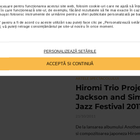
necesare pentru funcționarea acestui site web, folosim cookie-uri care ne ajută să î
ARTELE SPECTACOLULUI
 în care funcționează site-ul, de exemplu, făcând rezultatele să fie mai exacte în caz
Hiromi Trio Pro
 noștri folosesc instrumente de urmărire pentru a oferi publicitate personalizată pe ba
 pentru a fi de acord cu aceste utilizări sau puteți face clic pe „Personalizează setăr
Jackson and Sim
ial, vă puteți retrage consimțământul pe site-ul nostru în orice moment.
Jazz Festival 201
04/11/2011
PERSONALIZEAZĂ SETĂRILE
Hiromi Uehara s-a nascut in 1979,
devenita celebra datorita virtuozita
ACCEPTĂ SI CONTINUĂ
ARTELE SPECTACOLULUI
Hiromi Trio Pro
Jackson and Sim
Jazz Festival 201
21/10/2011
De la lansarea albumului Another 
si compozitoarea japoneza Hiromi U