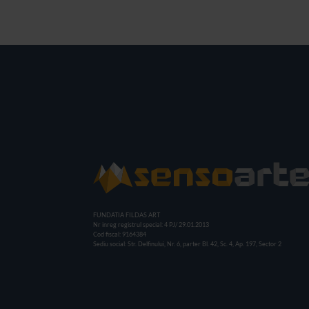
FUNDATIA FILDAS ART
Nr inreg registrul special: 4 PJ/ 29.01.2013
Cod fiscal: 9164384
Sediu social: Str. Delfinului, Nr. 6, parter Bl. 42, Sc. 4, Ap. 197, Sector 2