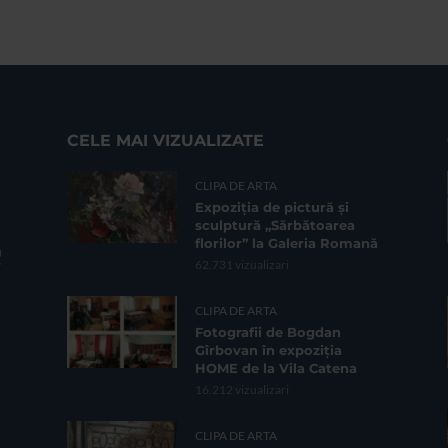
CELE MAI VIZUALIZATE
CLIPA DE ARTA
Expoziția de pictură și
sculptură „Sărbătoarea
florilor” la Galeria Romană
62.731 vizualizari
CLIPA DE ARTA
Fotografii de Bogdan
Gîrbovan în expoziția
HOME de la Vila Catena
16.212 vizualizari
CLIPA DE ARTA