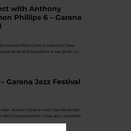
ject with Anthony
on Phillips 6 – Garana
1
t din basistul Mitch Cohn si bateristul Dave
eaza cel de-al doilea album al sau, Brain, cu
– Garana Jazz Festival
sler, Avishai Cohen a creat clipe de neuitat
i de la Garana.Avishai Cohen are o activitate