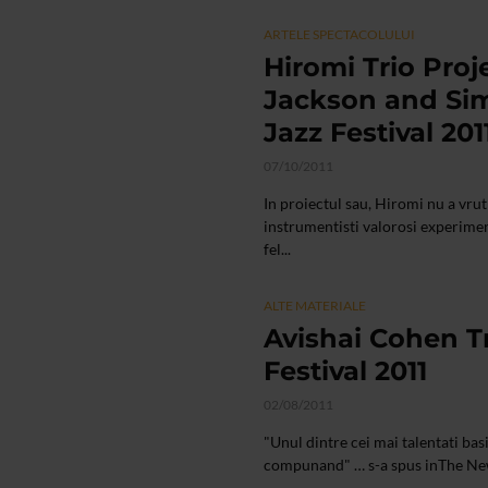
ARTELE SPECTACOLULUI
Hiromi Trio Pro
Jackson and Sim
Jazz Festival 201
07/10/2011
In proiectul sau, Hiromi nu a vru
instrumentisti valorosi experimenta
fel...
ALTE MATERIALE
Avishai Cohen Tr
Festival 2011
02/08/2011
"Unul dintre cei mai talentati basi
compunand" … s-a spus inThe Ne