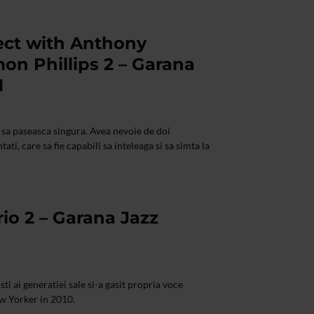
ject with Anthony
on Phillips 2 – Garana
1
t sa paseasca singura. Avea nevoie de doi
ti, care sa fie capabili sa inteleaga si sa simta la
io 2 – Garana Jazz
sti ai generatiei sale si-a gasit propria voce
w Yorker in 2010.