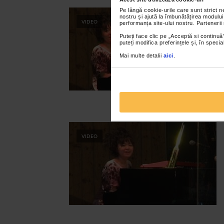
Pe lângă cookie-urile care sunt strict 
nostru și ajută la îmbunătățirea modului
VIDEO
performanța site-ului nostru. Partenerii
Puteți face clic pe „Acceptă si continuă”
puteți modifica preferințele și, în spec
Mai multe detalii
aici
.
VIDEO