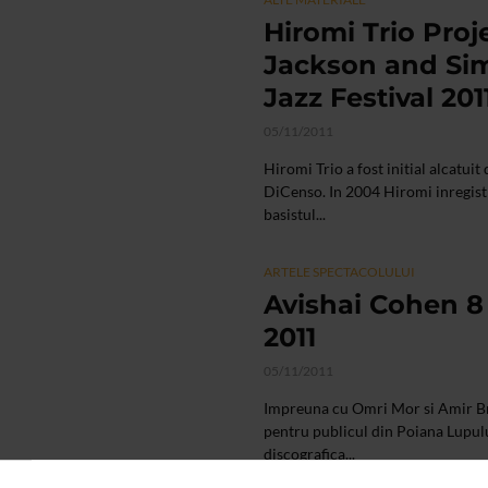
Hiromi Trio Pro
Jackson and Sim
Jazz Festival 201
05/11/2011
Hiromi Trio a fost initial alcatui
DiCenso. In 2004 Hiromi inregistr
basistul...
ARTELE SPECTACOLULUI
Avishai Cohen 8 
2011
05/11/2011
Impreuna cu Omri Mor si Amir Bre
pentru publicul din Poiana Lupulu
discografica...