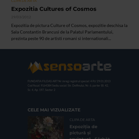
CLIPA DE ARTA
Expozitia Cultures of Cosmos
29/03/2012
Expozitia de pictura Culture of Cosmos, expozitie deschisa la
Sala Constantin Brancusi de la Palatul Parlamentului,
prezinta peste 90 de artisti romani si internationali...
FUNDATIA FILDAS ART
Nr inreg registrul special: 4 PJ/ 29.01.2013
Cod fiscal: 9164384
Sediu social: Str. Delfinului, Nr. 6, parter Bl. 42,
Sc. 4, Ap. 197, Sector 2
CELE MAI VIZUALIZATE
CLIPA DE ARTA
Expoziția de
pictură și
sculptură „Sărbăt