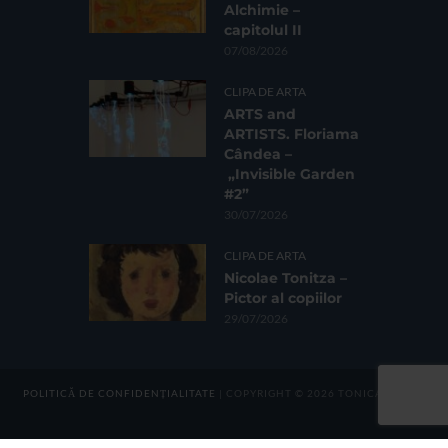
Alchimie –
capitolul II
07/08/2026
CLIPA DE ARTA
ARTS and
ARTISTS. Floriama
Cândea –
„Invisible Garden
#2”
30/07/2026
CLIPA DE ARTA
Nicolae Tonitza –
Pictor al copiilor
29/07/2026
POLITICĂ DE CONFIDENȚIALITATE
| COPYRIGHT © 2026 TONICA GROUP