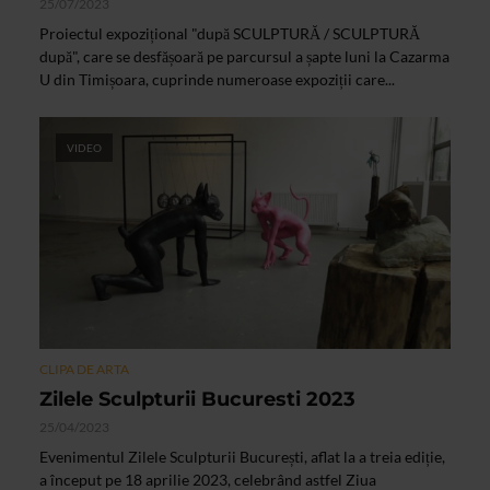
25/07/2023
Proiectul expozițional "după SCULPTURĂ / SCULPTURĂ
după", care se desfășoară pe parcursul a șapte luni la Cazarma
U din Timișoara, cuprinde numeroase expoziții care...
VIDEO
CLIPA DE ARTA
Zilele Sculpturii Bucuresti 2023
25/04/2023
Evenimentul Zilele Sculpturii București, aflat la a treia ediție,
a început pe 18 aprilie 2023, celebrând astfel Ziua