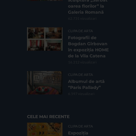
oarea florilor” la
Galeria Romană
62.731 vizualizari
CLIPA DE ARTA
Fotografii de
Bogdan Gîrbovan
în expoziția HOME
de la Vila Catena
16.212 vizualizari
CLIPA DE ARTA
Albumul de artă
“Paris Pallady”
6.597 vizualizari
CELE MAI RECENTE
CLIPA DE ARTA
Expoziția