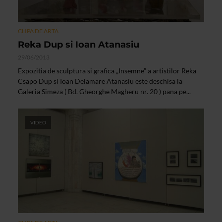
CLIPA DE ARTA
Reka Dup si Ioan Atanasiu
29/06/2013
Expozitia de sculptura si grafica „Insemne” a artistilor Reka
Csapo Dup si Ioan Delamare Atanasiu este deschisa la
Galeria Simeza ( Bd. Gheorghe Magheru nr. 20 ) pana pe...
VIDEO