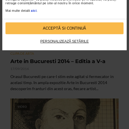
retrage consimțământul pe site-ul nostru în orice moment.
Mai multe detalii
aici
.
ACCEPTĂ SI CONTINUĂ
PERSONALIZEAZĂ SETĂRILE
CLIPA DE ARTA
Arte in Bucuresti 2014 – Editia a V-a
17/09/2014
Orasul Bucuresti pe care-l stim este agitat si fermecator in
acelasi timp. In ampla expozitie Arte in Bucuresti 2014
descoperim franturi din acest oras, fiecare artist...
VIDEO