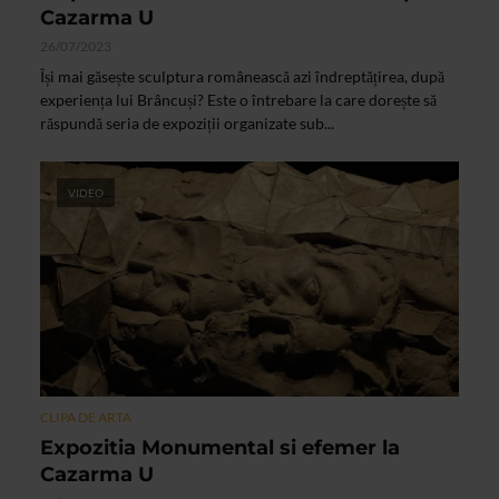
Cazarma U
26/07/2023
Își mai găsește sculptura românească azi îndreptățirea, după
experiența lui Brâncuși? Este o întrebare la care dorește să
răspundă seria de expoziții organizate sub...
VIDEO
CLIPA DE ARTA
Expozitia Monumental si efemer la
Cazarma U