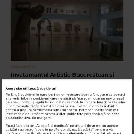
VIDEO
CLIPA DE ARTA
Invatamantul Artistic Bucurestean si
Arta Romaneasca Dupa 1950
Acest site utilizează cookie-uri
27/02/2015
Pe lângă cookie-urile care sunt strict necesare pentru funcționarea acestui
Expozitia Invatamantul artistic bucurestean si arta
site web, folosim cookie-uri care ne ajută să înțelegem cum se navighează
pe site-ul nostru și ajută la îmbunătățirea modului în care funcționează site-
romaneasca dupa 1950 este organizata cu ocazia implinirii a
ul, de exemplu, făcând rezultatele să fie mai exacte în cazul căutărilor,
150 de ani de existenta a Universitatii Nationale de Arte...
pentru a măsura performanța site-ului nostru. Partenerii noștri folosesc
instrumente de urmărire pentru a oferi publicitate personalizată pe baza
obiceiurilor dvs. de navigare.
Puteți face clic pe „Acceptă si continuă” pentru a fi de acord cu aceste
VIDEO
utilizări sau puteți face clic pe „Personalizează setările” pentru a vă
configura opțiunile. Vă puteți modifica preferințele și, în special, vă puteți