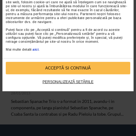
site web, folosim cookie-uri care ne ajută să înțelegem cum se navighează
pe site-ul nostru și ajută la îmbunătățirea modului în care funcționează site-
VIDEO
ul, de exemplu, făcând rezultatele să fie mai exacte în cazul căutărilor,
pentru a măsura performanța site-ului nostru. Partenerii noștri folosesc
instrumente de urmărire pentru a oferi publicitate personalizată pe baza
obiceiurilor dvs. de navigare.
Puteți face clic pe „Acceptă si continuă” pentru a fi de acord cu aceste
utilizări sau puteți face clic pe „Personalizează setările” pentru a vă
configura opțiunile. Vă puteți modifica preferințele și, în special, vă puteți
retrage consimțământul pe site-ul nostru în orice moment.
Mai multe detalii
aici
.
ACCEPTĂ SI CONTINUĂ
ARTELE SPECTACOLULUI
Sebastian Spanache Trio – Timisoara
PERSONALIZEAZĂ SETĂRILE
Capital Jazz Festival 2012
28/01/2013
Sebastian Spanache Trio s-a format in 2011, avandu-i in
componenta, pe langa pianistul Sebastian Spanache, pe
Csaba Santa la contrabas si pe Radu Pieloiu la tobe. Grupul...