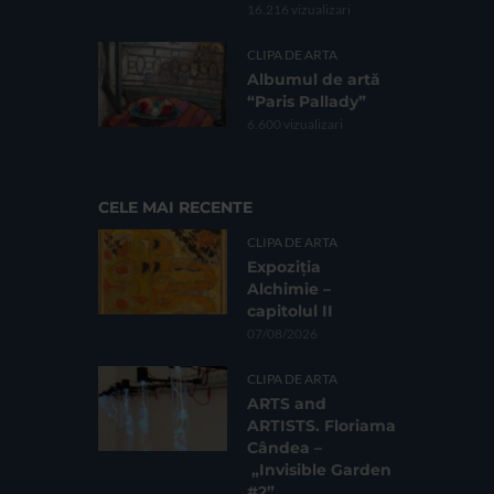
16.216 vizualizari
CLIPA DE ARTA
Albumul de artă
“Paris Pallady”
6.600 vizualizari
CELE MAI RECENTE
CLIPA DE ARTA
Expoziția
Alchimie –
capitolul II
07/08/2026
CLIPA DE ARTA
ARTS and
ARTISTS. Floriama
Cândea –
„Invisible Garden
#2”