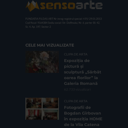
FUNDATIA FILDAS ART
Nr inreg registrul special: 4 PJ/ 29.01.2013
Cod fiscal: 9164384
Sediu social: Str. Delfinului, Nr. 6, parter Bl. 42,
Sc. 4, Ap. 197, Sector 2
CELE MAI VIZUALIZATE
CLIPA DE ARTA
Expoziția de
pictură și
sculptură „Sărbăt
oarea florilor” la
Galeria Romană
62.733 vizualizari
CLIPA DE ARTA
Fotografii de
Bogdan Gîrbovan
în expoziția HOME
de la Vila Catena