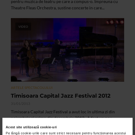
pentru muzica de teatru pe care a compus-o. Impreuna cu
Theatre Fleas Orchestra, sustine concerte in care...
VIDEO
ARTELE SPECTACOLULUI
Timisoara Capital Jazz Festival 2012
31/01/2013
Timisoara Capital Jazz Festival a avut loc in ultima zi din
noiembrie si prima din decembrie 2012 . A fost un nou
eveniment organizat de Fundatia Culturala Jazz Banat, a...
Acest site utilizează cookie-uri
Pe lângă cookie-urile care sunt strict necesare pentru funcționarea acestui