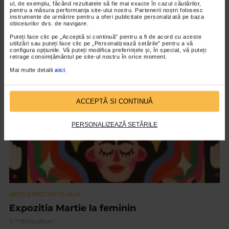
ul, de exemplu, făcând rezultatele să fie mai exacte în cazul căutărilor,
pentru a măsura performanța site-ului nostru. Partenerii noștri folosesc
instrumente de urmărire pentru a oferi publicitate personalizată pe baza
ARTELE SPECTACOLULUI
obiceiurilor dvs. de navigare.
PREMIERA FILMULUI DARUL ARIPILOR
Puteți face clic pe „Acceptă si continuă” pentru a fi de acord cu aceste
utilizări sau puteți face clic pe „Personalizează setările” pentru a vă
12.601 vizualizari
configura opțiunile. Vă puteți modifica preferințele și, în special, vă puteți
retrage consimțământul pe site-ul nostru în orice moment.
Mai multe detalii
aici
.
VIDEO
ACCEPTĂ SI CONTINUĂ
PERSONALIZEAZĂ SETĂRILE
ARTELE SPECTACOLULUI
Expozitia Martie la feminin
3.778 vizualizari