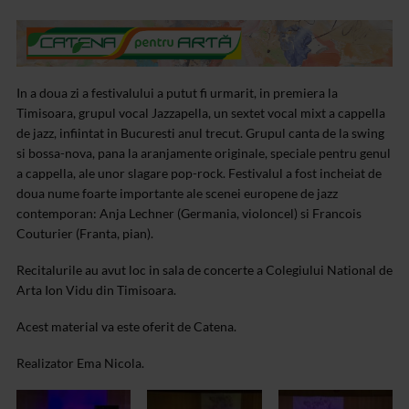
In a doua zi a festivalului a putut fi urmarit, in premiera la
Timisoara, grupul vocal Jazzapella, un sextet vocal mixt a cappella
de jazz, infiintat in Bucuresti anul trecut. Grupul canta de la swing
si bossa-nova, pana la aranjamente originale, speciale pentru genul
a cappella, ale unor slagare pop-rock. Festivalul a fost incheiat de
doua nume foarte importante ale scenei europene de jazz
contemporan: Anja Lechner (Germania, violoncel) si Francois
Couturier (Franta, pian).
Recitalurile au avut loc in sala de concerte a Colegiului National de
Arta Ion Vidu din Timisoara.
Acest material va este oferit de Catena.
Realizator Ema Nicola.