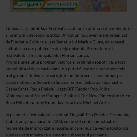
Timisoara Capital Jazz Festival a avut loc in ultima zi din noiembrie
si prima din decembrie 2012 . A fost un nou eveniment organizat
de Fundatia Culturala Jazz Banat, a lui Marius Giura, de aceeasi
calitate cu care publicul este déjà obisnuit. Prezentatorul
festivalului a fost inegalabilul Florian Lungu.
Promisiunea unui program valoros si original deopotriva, a fost
indeplinita si de aceasta data. Au putut fi vazute si ascultate cele
trei grupuri timisorene care, intr-un timp scurt, s-au impus pe
scena nationala: Sebastian Spanache Trio (Sebastian Spanache,
Csaba Santa, Radu Pieloiu), JazzyBIT (Teodor Pop, Mihai
Moldoveanu si Szabo Csongor-Zsolt ) si The New Dimension (Alex
Bozo Mitrofan, Tony Kuhn, Tavi Scurtu si Michael Acker).
In prima zi a festivalului a evoluat Tingvall Trio (Suedia, Germania,
Cuba), un grup aparut in 2003, cu un stil contrapunctual, cu
momente de improvizatie reusite, in care muzica veche folclorica
suedeza este mixata cu elemente cubaneze si germane.