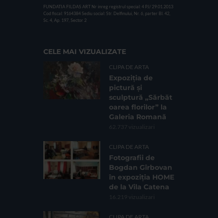
FUNDATIA FILDAS ART
Nr inreg registrul special: 4 PJ/ 29.01.2013
Cod fiscal: 9164384
Sediu social: Str. Delfinului, Nr. 6, parter Bl. 42,
Sc. 4, Ap. 197, Sector 2
CELE MAI VIZUALIZATE
CLIPA DE ARTA
Expoziția de
pictură și
sculptură „Sărbăt
oarea florilor” la
Galeria Romană
62.737 vizualizari
CLIPA DE ARTA
Fotografii de
Bogdan Gîrbovan
în expoziția HOME
de la Vila Catena
16.219 vizualizari
CLIPA DE ARTA